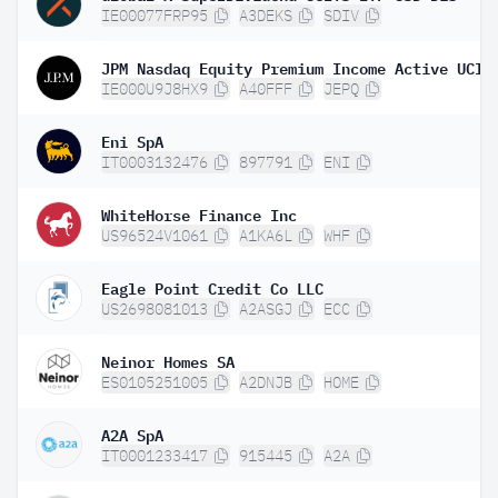
IE00077FRP95
A3DEKS
SDIV
IE000U9J8HX9
A40FFF
JEPQ
Eni SpA
IT0003132476
897791
ENI
WhiteHorse Finance Inc
US96524V1061
A1KA6L
WHF
Eagle Point Credit Co LLC
US2698081013
A2ASGJ
ECC
Neinor Homes SA
ES0105251005
A2DNJB
HOME
A2A SpA
IT0001233417
915445
A2A