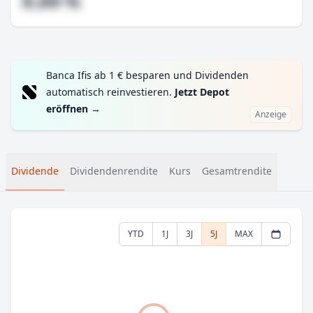
#,## %
Banca Ifis ab 1 € besparen und Dividenden
automatisch reinvestieren.
Jetzt Depot
eröffnen
→
Anzeige
Dividende
Dividendenrendite
Kurs
Gesamtrendite
YTD
1J
3J
5J
MAX