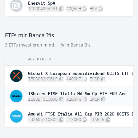
Enervit SpA
IT0004356751
A0Q65H
ENV
ETFs mit Banca Ifis
3 ETFs investieren mind. 1 % in Banca Ifis.
WERTPAPIER
IE00082MOBL9
A40QH7
EVSD
iShares FTSE Italia Md-Sm Cp ETF EUR Acc
IE00BF5LJ058
A2DS7W
IPIR
LU1605710802
LYX000
ITAPIR