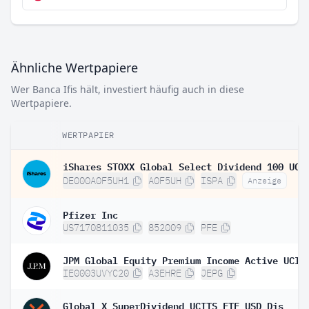
Ähnliche Wertpapiere
Wer Banca Ifis hält, investiert häufig auch in diese
Wertpapiere.
WERTPAPIER
DE000A0F5UH1
A0F5UH
ISPA
Anzeige
Pfizer Inc
US7170811035
852009
PFE
IE0003UVYC20
A3EHRE
JEPG
Global X SuperDividend UCITS ETF USD Dis