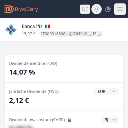
DivvyDiary
DE
Banca Ifis
15,07 €
IT0003188064
764940
IF
Dividendenrendite (FWD)
14,07 %
Dividendenwähr
Jährliche Dividende (FWD)
2,12 €
CAGR Jahre
Dividendenwachstum (CAGR)