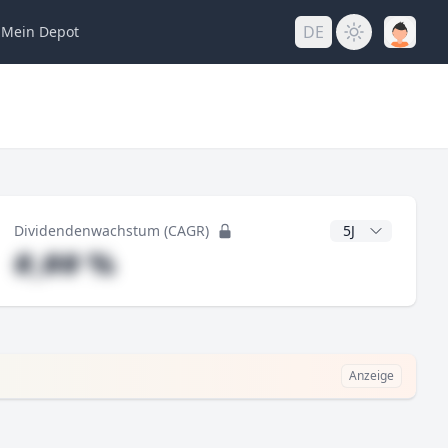
DE
Mein
Depot
ng
CAGR Jahre
Dividendenwachstum (CAGR)
#,## %
Anzeige