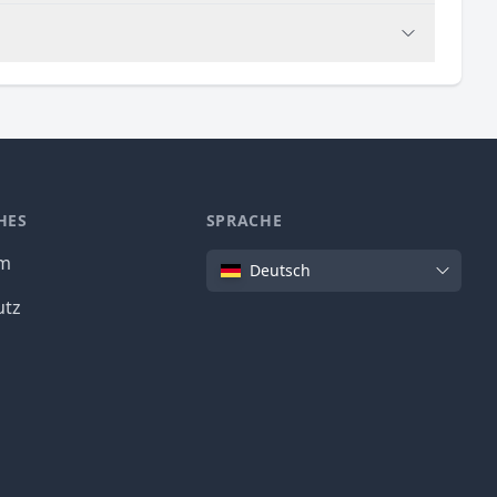
HES
SPRACHE
Sprache
um
Deutsch
utz