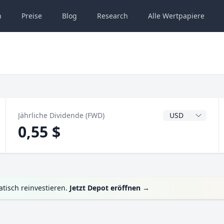
n
Preise
Blog
Research
Alle
Wertpapiere
Dividendenwähru
Jährliche Dividende (FWD)
0,55 $
tisch reinvestieren.
Jetzt Depot eröffnen
→