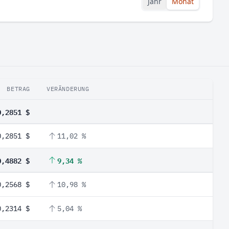
Jahr
Monat
BETRAG
VERÄNDERUNG
0,2851 $
0,2851 $
11,02 %
0,4882 $
9,34 %
0,2568 $
10,98 %
0,2314 $
5,04 %