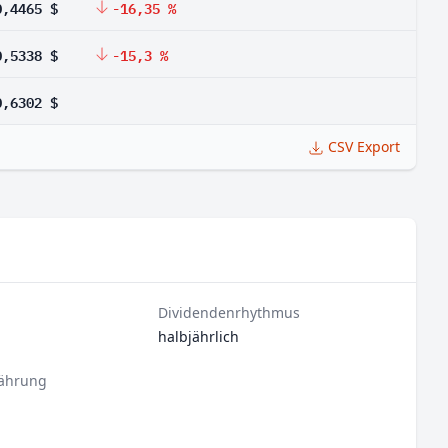
0,4465 $
-16,35 %
0,5338 $
-15,3 %
0,6302 $
CSV Export
Dividendenrhythmus
halbjährlich
ährung