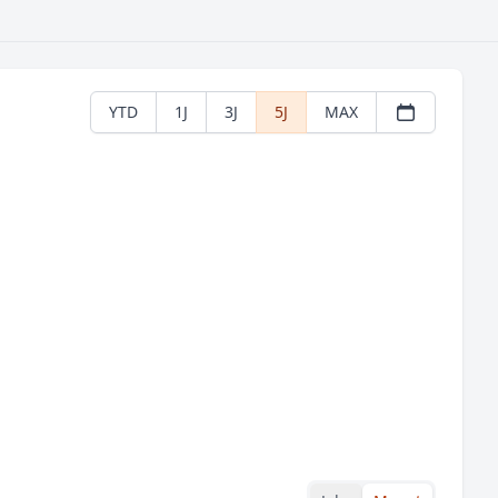
YTD
1J
3J
5J
MAX