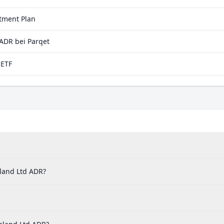
stment Plan
ADR bei Parqet
aETF
land Ltd ADR?