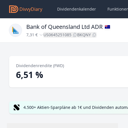
DivvyDiary
Dividendenkalender
Funktione
Bank of Queensland Ltd ADR
7,31 €
US0645251085
BKQNY
Dividendenrendite (FWD)
6,51 %
4.500+ Aktien-Sparpläne ab 1€ und Dividenden automa