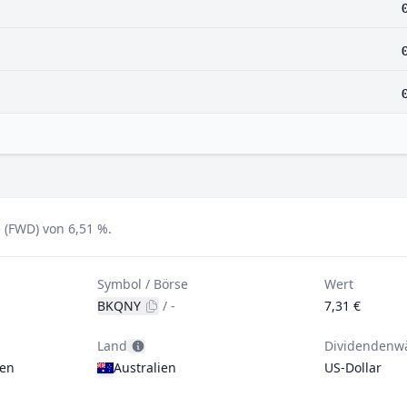
 (FWD) von 6,51 %.
Symbol / Börse
Wert
BKQNY
/
-
7,31 €
Land
Dividendenw
gen
Australien
US-Dollar