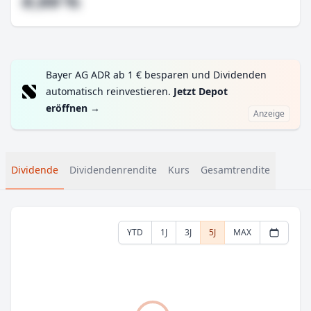
#,## %
Bayer AG ADR ab 1 € besparen und Dividenden
automatisch reinvestieren.
Jetzt Depot
eröffnen
→
Anzeige
Dividende
Dividendenrendite
Kurs
Gesamtrendite
YTD
1J
3J
5J
MAX