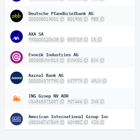
Deutsche Pfandbriefbank AG
DE0008019001
801900
PBB
AXA SA
FR0000120628
855705
CS
Evonik Industries AG
DE000EVNK013
EVNK01
EVK
Aareal Bank AG
DE000A37FT90
A37FT9
ARLN
ING Groep NV ADR
US4568371037
907466
ING
American International Group Inc
US0268747849
A0X88Z
AIG