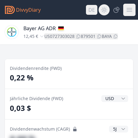
DivvyDiary
DE
Bayer AG ADR
12,45 €
US0727303028
879501
BAYA
Dividendenrendite (FWD)
0,22 %
Dividendenwähr
Jährliche Dividende (FWD)
0,03 $
CAGR Jahre
Dividendenwachstum (CAGR)