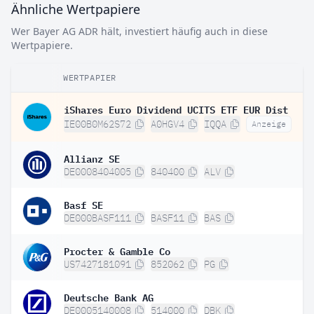
Ähnliche Wertpapiere
Wer Bayer AG ADR hält, investiert häufig auch in diese
Wertpapiere.
WERTPAPIER
iShares Euro Dividend UCITS ETF EUR Dist
IE00B0M62S72
A0HGV4
IQQA
Anzeige
Allianz SE
DE0008404005
840400
ALV
Basf SE
DE000BASF111
BASF11
BAS
Procter & Gamble Co
US7427181091
852062
PG
Deutsche Bank AG
DE0005140008
514000
DBK