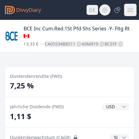
DivvyDiary
DE
BCE Inc Cum.Red.1St Pfd Shs Series -Y- Fltg Rt
13,33 €
CA05534B8511
A0M919
BCEFF
Dividendenrendite (FWD)
7,25 %
Dividendenwähr
Jährliche Dividende (FWD)
1,11 $
CAGR Jahre
Dividendenwachstum (CAGR)