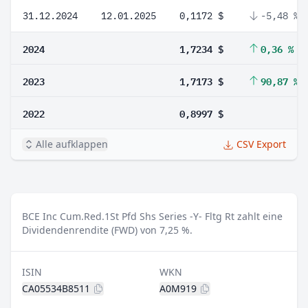
31.12.2024
12.01.2025
0,1172 $
-5,48 %
2024
1,7234 $
0,36 %
2023
1,7173 $
90,87 %
2022
0,8997 $
Alle aufklappen
CSV Export
BCE Inc Cum.Red.1St Pfd Shs Series -Y- Fltg Rt zahlt eine
Dividendenrendite (FWD) von 7,25 %.
ISIN
WKN
CA05534B8511
A0M919