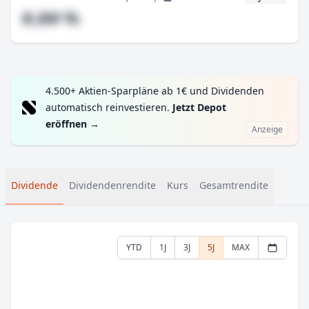
#,## %
4.500+ Aktien-Sparpläne ab 1€ und Dividenden
automatisch reinvestieren.
Jetzt Depot
eröffnen
→
Anzeige
Dividende
Dividendenrendite
Kurs
Gesamtrendite
YTD
1J
3J
5J
MAX