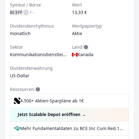
Symbol / Börse
Wert
BCEFF
/
-
13,33 €
Dividendenrhythmus
Wertpapiertyp
monatlich
Aktie
Sektor
Land
Kommunikationsdienstleistungen
Kanada
Dividendenwährung
US-Dollar
Ressourcen
4.500+ Aktien-Sparpläne ab 1€
Jetzt Scalable Depot eröffnen
→
Mehr Fundamentaldaten zu BCE Inc Cum.Red.1St Pfd Shs Series -Y- Fltg Rt bei Parqet