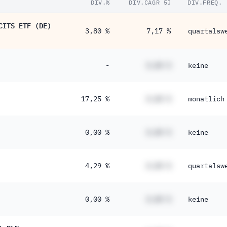
DIV.%
DIV.CAGR 5J
DIV.FREQ.
CITS ETF (DE)
3,80 %
7,17 %
quartalsw
-
#,## %
keine
17,25 %
#,## %
monatlich
0,00 %
#,## %
keine
4,29 %
#,## %
quartalsw
0,00 %
#,## %
keine