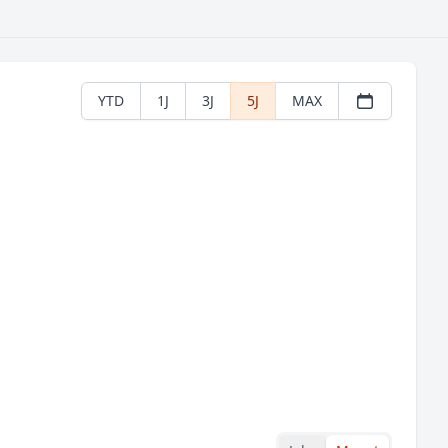
YTD
1J
3J
5J
MAX