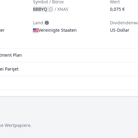
Symbol / Börse
Wert
BBBYQ
/
XNAS
0,075 €
Land
Dividendenw
er
Vereinigte Staaten
US-Dollar
stment Plan
ei Parqet
ese Wertpapiere.