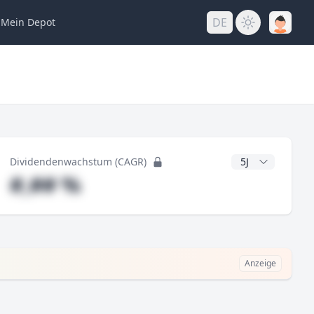
DE
Mein
Depot
ng
CAGR Jahre
Dividendenwachstum (CAGR)
#,## %
Anzeige