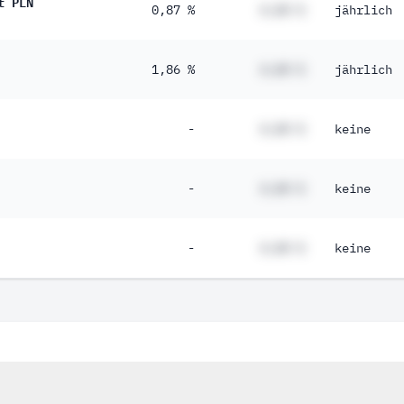
t PLN
0,87 %
#,## %
jährlich
1,86 %
#,## %
jährlich
-
#,## %
keine
-
#,## %
keine
-
#,## %
keine