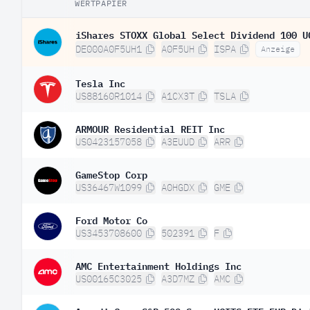
WERTPAPIER
iShares STOXX Global Select Dividend 100 U
DE000A0F5UH1
A0F5UH
ISPA
Anzeige
Tesla Inc
US88160R1014
A1CX3T
TSLA
ARMOUR Residential REIT Inc
US0423157058
A3EUUD
ARR
GameStop Corp
US36467W1099
A0HGDX
GME
Ford Motor Co
US3453708600
502391
F
AMC Entertainment Holdings Inc
US00165C3025
A3D7MZ
AMC