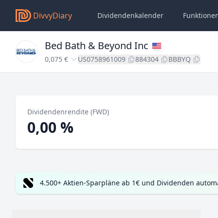
DivvyDiary
Dividendenkalender
Funktione
Bed Bath & Beyond Inc
0,075 €
US0758961009
884304
BBBYQ
Dividendenrendite (FWD)
0,00 %
4.500+ Aktien-Sparpläne ab 1€ und Dividenden automa