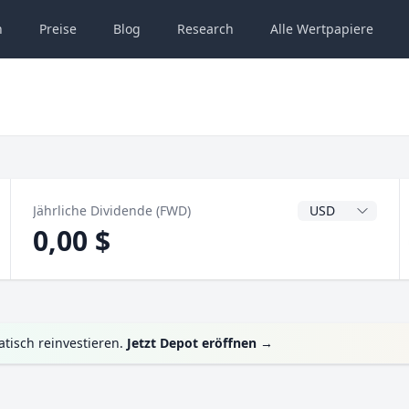
n
Preise
Blog
Research
Alle
Wertpapiere
Dividendenwähru
Jährliche Dividende (FWD)
0,00 $
tisch reinvestieren.
Jetzt Depot eröffnen
→