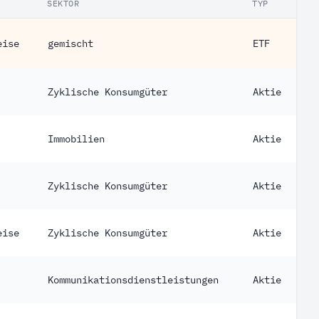
SEKTOR
TYP
eise
gemischt
ETF
Zyklische Konsumgüter
Aktie
Immobilien
Aktie
Zyklische Konsumgüter
Aktie
eise
Zyklische Konsumgüter
Aktie
Kommunikationsdienstleistungen
Aktie