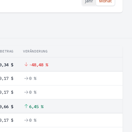
Jahr
Monat
BETRAG
VERÄNDERUNG
0,34 $
-48,48 %
0,17 $
0 %
0,17 $
0 %
0,66 $
6,45 %
0,17 $
0 %