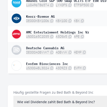
Amundi Core S&P 500 Swap UCITS ETF EUR Dis
LU0496786574
LYX0FS
ETFSP500
Knorr-Bremse AG
DE000KBX1006
KBX100
KBX
AMC Entertainment Holdings Inc Vz
US00165C2035
A3DSW5
APE
Deutsche Cannabis AG
DE000A0BVVK7
A0BVVK
HEMP
Evofem Biosciences Inc
US30048L3024
A3D9Z3
EVFM
Häufig gestellte Fragen zu Bed Bath & Beyond Inc
Wie viel Dividende zahlt Bed Bath & Beyond Inc?