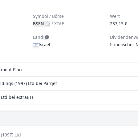
Symbol / Börse
Wert
BSEN
/
XTAE
237,15 €
Land
Dividendenw
Israel
Israelischer 
stment Plan
ings (1997) Ltd bei Parqet
Ltd bei extraETF
(1997) Ltd