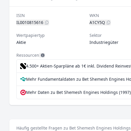
ISIN
WKN
IL0010815616
A1CY5Q
Wertpapiertyp
Sektor
Aktie
Industriegüter
Ressourcen
4.500+ Aktien-Sparpläne ab 1€
inkl. Dividend Reinve
Mehr Fundamentaldaten zu Bet Shemesh Engines Hold
Mehr Daten zu Bet Shemesh Engines Holdings (1997) 
Häufig gestellte Fragen zu Bet Shemesh Engines Holdings 