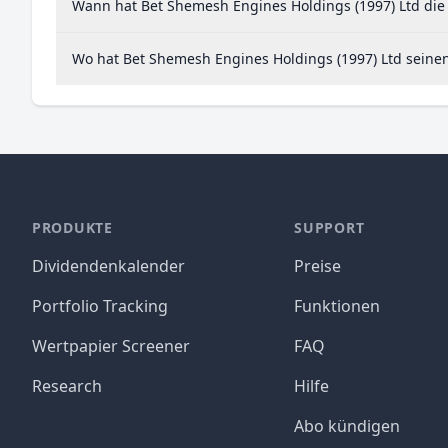
Wann hat Bet Shemesh Engines Holdings (1997) Ltd die 
Wo hat Bet Shemesh Engines Holdings (1997) Ltd seinen
PRODUKTE
SUPPORT
Dividendenkalender
Preise
Portfolio Tracking
Funktionen
Wertpapier Screener
FAQ
Research
Hilfe
Abo kündigen