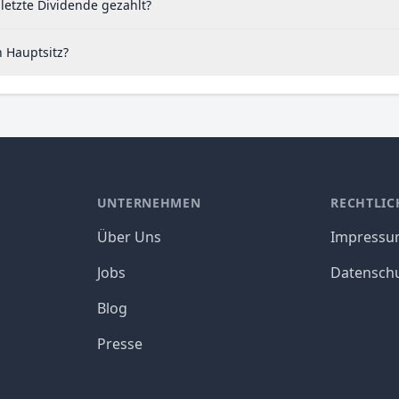
letzte Dividende gezahlt?
 Hauptsitz?
UNTERNEHMEN
RECHTLIC
Über Uns
Impress
Jobs
Datensch
Blog
Presse