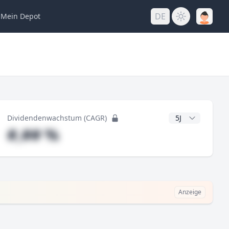
DE
Mein
Depot
ng
CAGR Jahre
Dividendenwachstum (CAGR)
#,## %
Anzeige