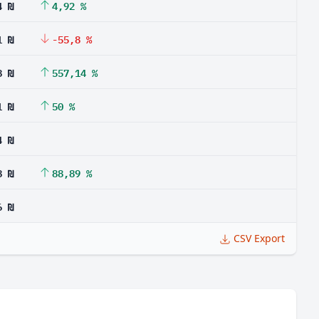
4 ₪
4,92 %
1 ₪
-55,8 %
8 ₪
557,14 %
1 ₪
50 %
4 ₪
8 ₪
88,89 %
6 ₪
CSV Export