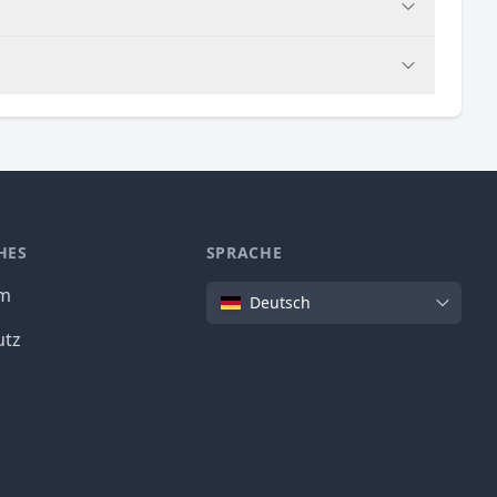
HES
SPRACHE
Sprache
um
Deutsch
utz