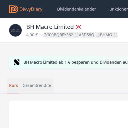
DivvyDiary
Dividendenkalender
Funktione
BH Macro Limited
4,90 €
GG00BQBFY362
A3D58Q
BHMG
BH Macro Limited ab 1 € besparen und Dividenden au
Kurs
Gesamtrendite