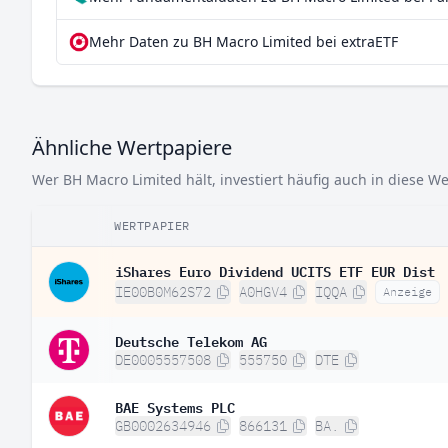
Mehr Daten zu BH Macro Limited bei extraETF
Ähnliche Wertpapiere
Wer BH Macro Limited hält, investiert häufig auch in diese We
WERTPAPIER
iShares Euro Dividend UCITS ETF EUR Dist
IE00B0M62S72
A0HGV4
IQQA
Anzeige
Deutsche Telekom AG
DE0005557508
555750
DTE
BAE Systems PLC
GB0002634946
866131
BA.