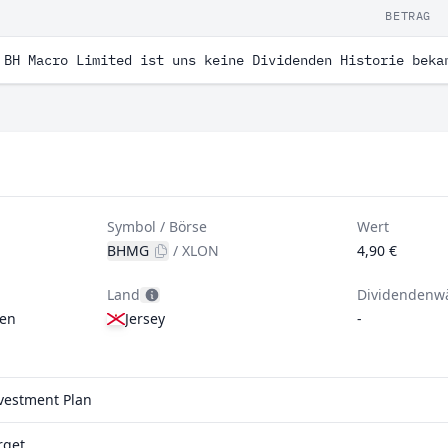
BETRAG
 BH Macro Limited ist uns keine Dividenden Historie beka
Symbol / Börse
Wert
BHMG
/
XLON
4,90 €
Land
Dividendenw
gen
Jersey
-
nvestment Plan
rqet