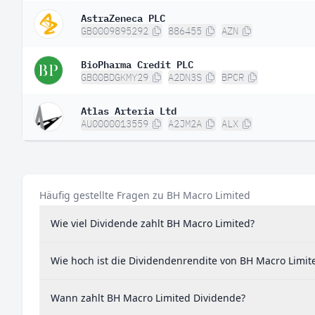
AstraZeneca PLC
GB0009895292
886455
AZN
BioPharma Credit PLC
GB00BDGKMY29
A2DN3S
BPCR
Atlas Arteria Ltd
AU0000013559
A2JM2A
ALX
Häufig gestellte Fragen zu BH Macro Limited
Wie viel Dividende zahlt BH Macro Limited?
Wie hoch ist die Dividendenrendite von BH Macro Limit
Wann zahlt BH Macro Limited Dividende?