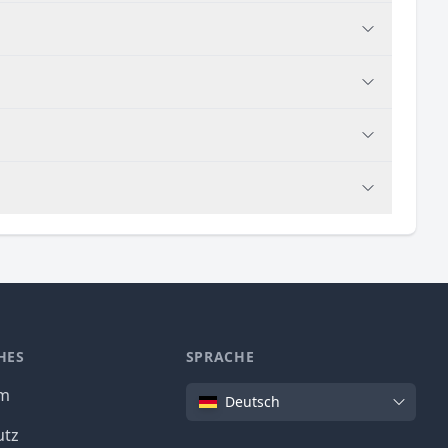
HES
SPRACHE
Sprache
um
Deutsch
utz