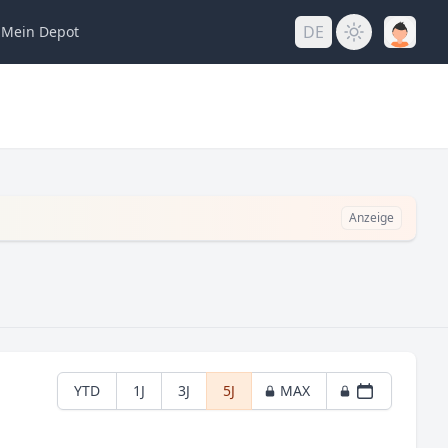
DE
Mein
Depot
Anzeige
YTD
1J
3J
5J
MAX