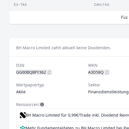
EX-TAG
ZAHLTAG
Für
BH Macro Limited zahlt aktuell keine Dividenden.
ISIN
WKN
GG00BQBFY362
A3D58Q
Wertpapiertyp
Sektor
Aktie
Finanzdienstleistun
Ressourcen
BH Macro Limited für 0,99€/Trade inkl. Dividend Rei
Mehr Fundamentaldaten zu BH Macro Limited bei Pa