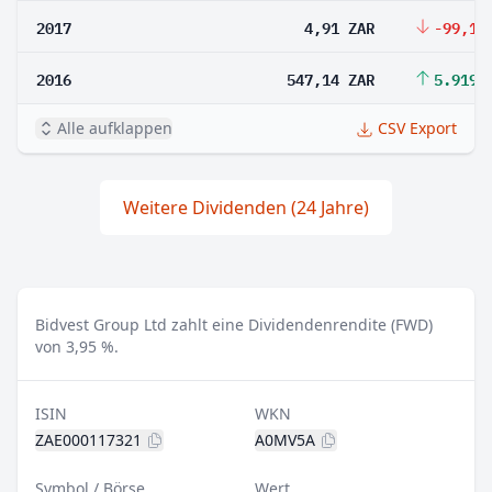
2017
4,91 ZAR
-99,1 
2016
547,14 ZAR
5.919,
Alle aufklappen
CSV Export
Weitere Dividenden (24 Jahre)
Bidvest Group Ltd zahlt eine Dividendenrendite (FWD)
von 3,95 %.
ISIN
WKN
ZAE000117321
A0MV5A
Symbol / Börse
Wert