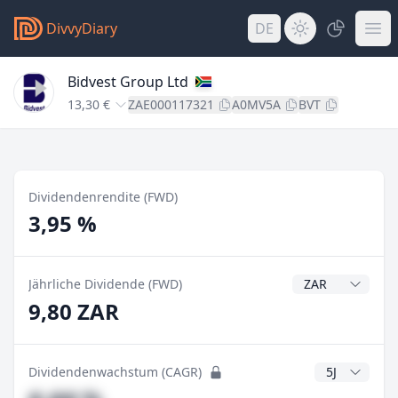
DivvyDiary
DE
Bidvest Group Ltd
13,30 €
ZAE000117321
A0MV5A
BVT
Dividendenrendite (FWD)
3,95 %
Dividendenwähr
Jährliche Dividende (FWD)
9,80 ZAR
CAGR Jahre
Dividendenwachstum (CAGR)