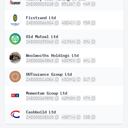
ZAE000015228
851267
HAR
Firstrand Ltd
ZAE000066304
A0EACV
FSR
Old Mutual Ltd
ZAE000255360
A2JMUN
OMU
Woolworths Holdings Ltd
ZAE000063863
A0D9CN
WHL
OUTsurance Group Ltd
ZAE000314084
A3D3KQ
OUT
Momentum Group Ltd
ZAE000269890
A2PN0H
MTM
Cashbuild Ltd
ZAE000028320
A0B7V4
CSB