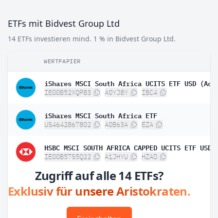
ETFs mit Bidvest Group Ltd
14 ETFs investieren mind. 1 % in Bidvest Group Ltd.
WERTPAPIER
iShares MSCI South Africa UCITS ETF USD (Acc
IE00B52XQP83
A0YJ8Y
IBC4
iShares MSCI South Africa ETF
US4642867802
A0B63A
EZA
HSBC MSCI SOUTH AFRICA CAPPED UCITS ETF USD
IE00B57S5Q22
A1JHYU
HZAD
Zugriff auf alle 14 ETFs?
Exklusiv für unsere Aristokraten.