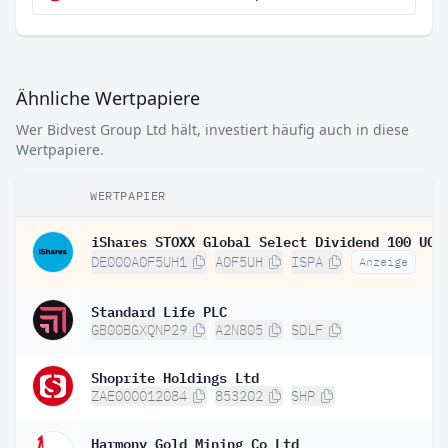
Ähnliche Wertpapiere
Wer Bidvest Group Ltd hält, investiert häufig auch in diese
Wertpapiere.
WERTPAPIER
DE000A0F5UH1
A0F5UH
ISPA
Anzeige
Standard Life PLC
GB00BGXQNP29
A2N805
SDLF
Shoprite Holdings Ltd
ZAE000012084
853202
SHP
Harmony Gold Mining Co Ltd