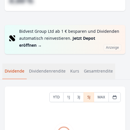
#,## %
Bidvest Group Ltd ab 1 € besparen und Dividenden
automatisch reinvestieren.
Jetzt Depot
eröffnen
→
Anzeige
Dividende
Dividendenrendite
Kurs
Gesamtrendite
YTD
1J
3J
5J
MAX