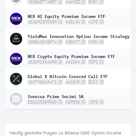
XS3068774887
A4AN0Z
BABY
REX AI Equity Premium Income ETF
US26923N5389
A40L34
AIPI
YieldMax Innovation Option Income Strategy E
US88636X8074
A3EWCT
OARK
REX Crypto Equity Premium Income ETF
US26923N4390
A4106N
CEPI
Global X Bitcoin Covered Call ETF
US37960A3471
A41EWR
BCCC
Inversa Prime Socimi SA
ES0105389003
A2PB30
YIPS
Häufig gestellte Fragen zu Bitwise GME Option Income