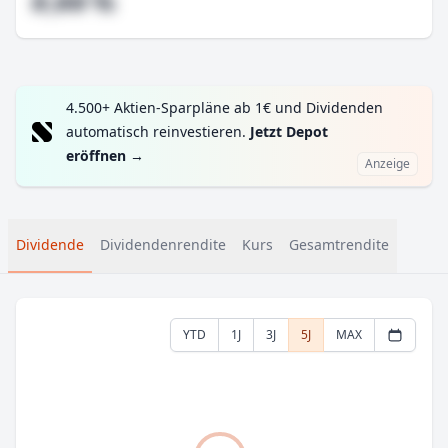
#,## %
4.500+ Aktien-Sparpläne ab 1€ und Dividenden
automatisch reinvestieren.
Jetzt Depot
eröffnen
→
Anzeige
Dividende
Dividendenrendite
Kurs
Gesamtrendite
YTD
1J
3J
5J
MAX