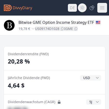
DivvyDiary
DE
Bitwise GME Option Income Strategy ETF
19,78 €
US09174D1028
IGME
Dividendenrendite (FWD)
20,28 %
Dividendenwähr
Jährliche Dividende (FWD)
4,64 $
CAGR Jahre
Dividendenwachstum (CAGR)