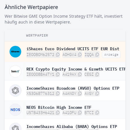
Ähnliche Wertpapiere
Wer Bitwise GME Option Income Strategy ETF hält, investiert
häufig auch in diese Wertpapiere.
WERTPAPIER
iShares Euro Dividend UCITS ETF EUR Dist
IE00B0M62S72
A0HGV4
IQQA
Anzeige
IE0008BA4TY1
A419AX
CEGI
IncomeShares Broadcom (AVGO) Options ETP
XS3068776312
A4AN0Y
AVGY
NEOS Bitcoin High Income ETF
US78433H6421
A410FU
BTCI
IncomeShares Alibaba (BABA) Options ETP