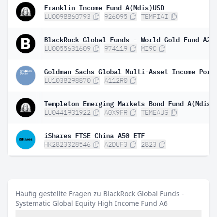
Franklin Income Fund A(Mdis)USD
LU0098860793
926095
TEMFIAI
BlackRock Global Funds - World Gold Fund A2
LU0055631609
974119
MI9C
LU1038298870
A112R0
Templeton Emerging Markets Bond Fund A(Mdis)
LU0441901922
A0X9FR
TEMEAUS
iShares FTSE China A50 ETF
HK2823028546
A2DUF3
2823
Häufig gestellte Fragen zu BlackRock Global Funds -
Systematic Global Equity High Income Fund A6