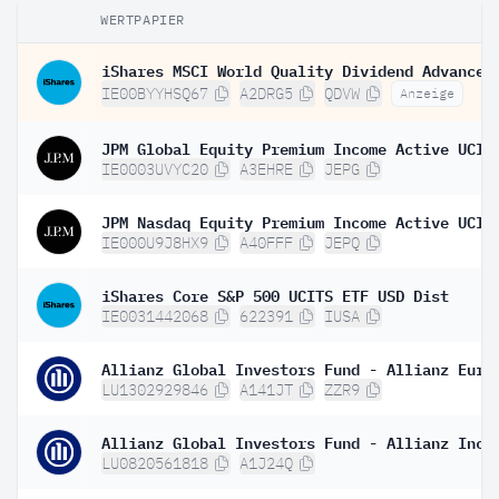
WERTPAPIER
IE00BYYHSQ67
A2DRG5
QDVW
Anzeige
IE0003UVYC20
A3EHRE
JEPG
IE000U9J8HX9
A40FFF
JEPQ
iShares Core S&P 500 UCITS ETF USD Dist
IE0031442068
622391
IUSA
LU1302929846
A141JT
ZZR9
LU0820561818
A1J24Q