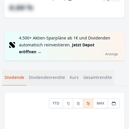
#,## %
4.500+ Aktien-Sparpläne ab 1€ und Dividenden
automatisch reinvestieren.
Jetzt Depot
eröffnen
→
Anzeige
Dividende
Dividendenrendite
Kurs
Gesamtrendite
YTD
1J
3J
5J
MAX