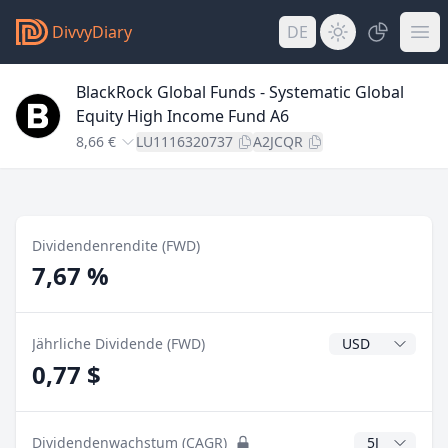
DivvyDiary
DE
BlackRock Global Funds - Systematic Global
Equity High Income Fund A6
8,66 €
LU1116320737
A2JCQR
Dividendenrendite (FWD)
7,67 %
Dividendenwähr
Jährliche Dividende (FWD)
0,77 $
CAGR Jahre
Dividendenwachstum (CAGR)