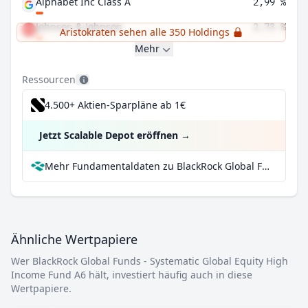
Alphabet Inc Class A
2,99 %
Johnson & Johnson
2,73 %
Aristokraten sehen alle 350 Holdings
Mehr
Ressourcen
4.500+ Aktien-Sparpläne ab 1€
Jetzt Scalable Depot eröffnen
→
Mehr Fundamentaldaten zu BlackRock Global Funds - Systematic Global Equity High Income Fund A6 bei Parqet
Ähnliche Wertpapiere
Wer BlackRock Global Funds - Systematic Global Equity High
Income Fund A6 hält, investiert häufig auch in diese
Wertpapiere.