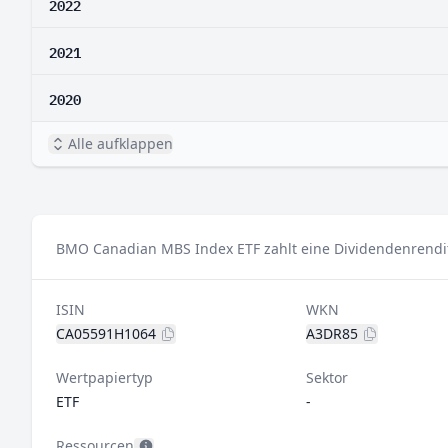
2022
2021
2020
Alle aufklappen
BMO Canadian MBS Index ETF zahlt eine Dividendenrendit
ISIN
WKN
CA05591H1064
A3DR85
Wertpapiertyp
Sektor
ETF
-
Ressourcen