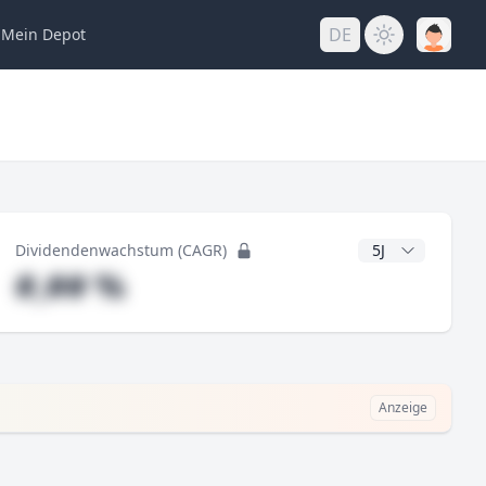
DE
Mein
Depot
ng
CAGR Jahre
Dividendenwachstum (CAGR)
#,## %
Anzeige