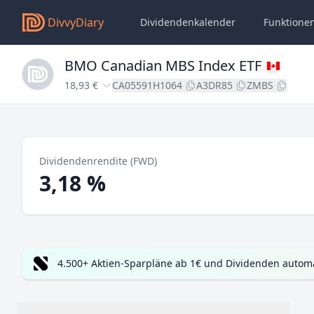
DivvyDiary
Dividendenkalender
Funktione
BMO Canadian MBS Index ETF
18,93 €
CA05591H1064
A3DR85
ZMBS
Dividendenrendite (FWD)
3,18 %
4.500+ Aktien-Sparpläne ab 1€ und Dividenden automa