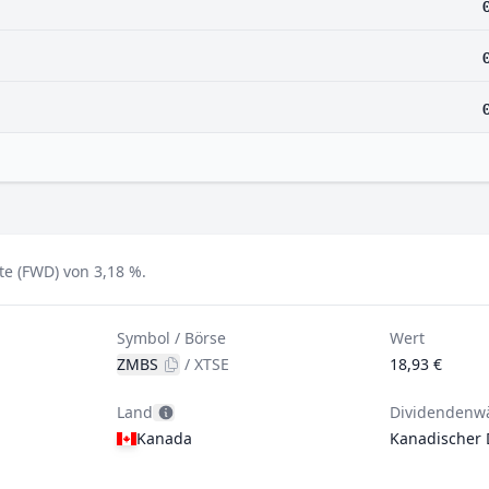
e (FWD) von 3,18 %.
Symbol / Börse
Wert
ZMBS
/
XTSE
18,93 €
Land
Dividendenw
Kanada
Kanadischer 