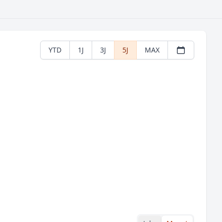
YTD
1J
3J
5J
MAX