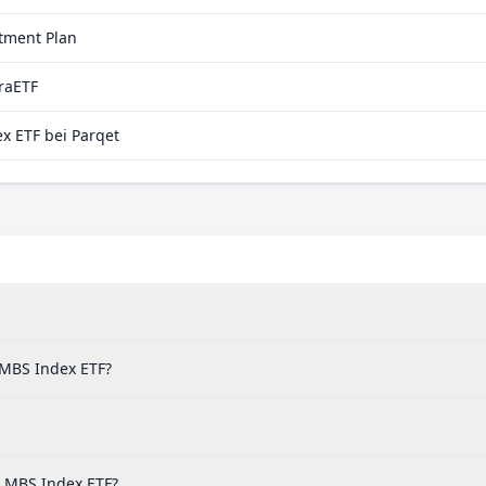
stment Plan
raETF
 ETF bei Parqet
 MBS Index ETF?
 MBS Index ETF?