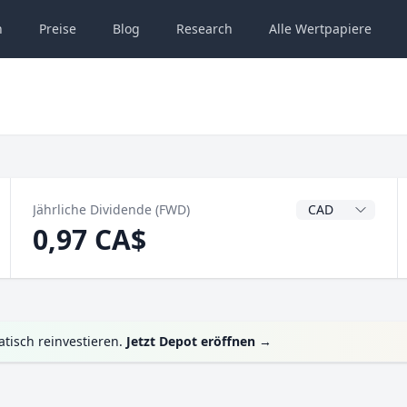
n
Preise
Blog
Research
Alle
Wertpapiere
Dividendenwähru
Jährliche Dividende (FWD)
0,97 CA$
tisch reinvestieren.
Jetzt Depot eröffnen
→