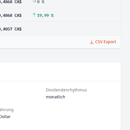
0,4868 CA$
0 %
0,4868 CA$
19,99 %
0,4057 CA$
CSV Export
Dividendenrhythmus
monatlich
ährung
Dollar