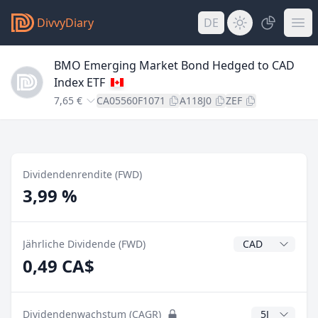
DivvyDiary
DE
BMO Emerging Market Bond Hedged to CAD
Index ETF
7,65 €
CA05560F1071
A118J0
ZEF
Dividendenrendite (FWD)
3,99 %
Dividendenwähr
Jährliche Dividende (FWD)
0,49 CA$
CAGR Jahre
Dividendenwachstum (CAGR)