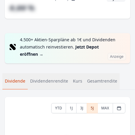
#,## %
4.500+ Aktien-Sparpläne ab 1€ und Dividenden
automatisch reinvestieren.
Jetzt Depot
eröffnen
→
Anzeige
Dividende
Dividendenrendite
Kurs
Gesamtrendite
YTD
1J
3J
5J
MAX