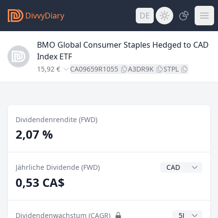
DivvyDiary
DE
BMO Global Consumer Staples Hedged to CAD
Index ETF
15,92 €
CA09659R1055
A3DR9K
STPL
Dividendenrendite (FWD)
2,07 %
Dividendenwähr
Jährliche Dividende (FWD)
0,53 CA$
CAGR Jahre
Dividendenwachstum (CAGR)