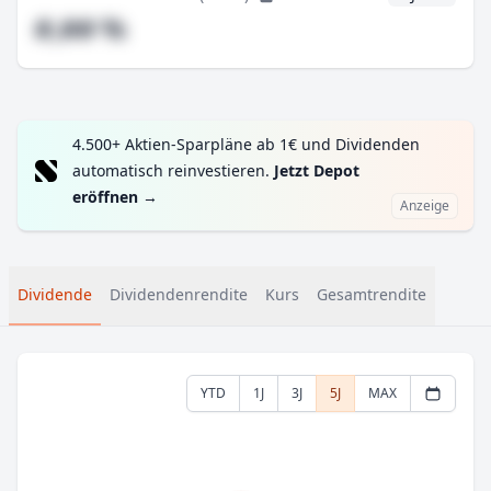
#,## %
4.500+ Aktien-Sparpläne ab 1€ und Dividenden
automatisch reinvestieren.
Jetzt Depot
eröffnen
→
Anzeige
Dividende
Dividendenrendite
Kurs
Gesamtrendite
YTD
1J
3J
5J
MAX