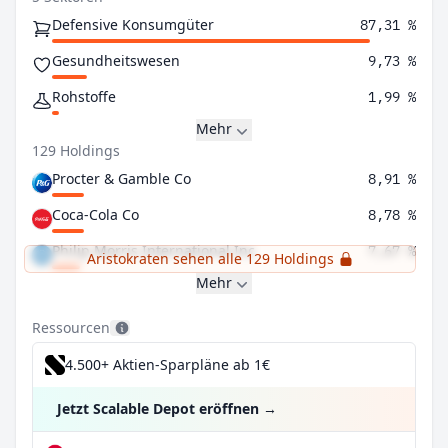
Defensive Konsumgüter
87,31 %
Gesundheitswesen
9,73 %
Rohstoffe
1,99 %
Mehr
129 Holdings
Procter & Gamble Co
8,91 %
Coca-Cola Co
8,78 %
Philip Morris International Inc
7,67 %
Aristokraten sehen alle 129 Holdings
Mehr
Ressourcen
4.500+ Aktien-Sparpläne ab 1€
Jetzt Scalable Depot eröffnen
→