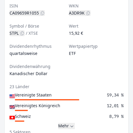
ISIN
WKN
CA09659R1055
A3DR9K
Symbol / Börse
Wert
STPL
/
XTSE
15,92 €
Dividendenrhythmus
Wertpapiertyp
quartalsweise
ETF
Dividendenwährung
Kanadischer Dollar
23 Länder
Vereinigte Staaten
59,34 %
Vereinigtes Königreich
12,01 %
Schweiz
8,79 %
Mehr
5 Sektoren