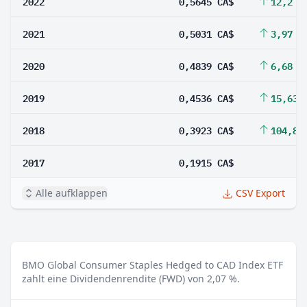
2022
0,5645 CA$
12,2 %
2021
0,5031 CA$
3,97 %
2020
0,4839 CA$
6,68 %
2019
0,4536 CA$
15,63 
2018
0,3923 CA$
104,86
2017
0,1915 CA$
Alle aufklappen
CSV Export
BMO Global Consumer Staples Hedged to CAD Index ETF
zahlt eine Dividendenrendite (FWD) von 2,07 %.