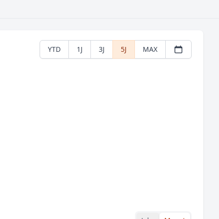
YTD
1J
3J
5J
MAX