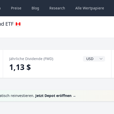
n
Preise
Blog
Research
Alle
Wertpapiere
nd ETF
Dividendenwähru
Jährliche Dividende (FWD)
1,13 $
tisch reinvestieren.
Jetzt Depot eröffnen
→