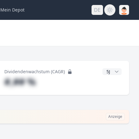
DE
Mein
Depot
ng
CAGR Jahre
Dividendenwachstum (CAGR)
#,## %
Anzeige