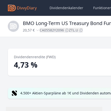
DivvyDiary
Dividendenkalender
Funktione
BMO Long-Term US Treasury Bond Fu
20,57 €
CA05582Y2096
ZTL.U
Dividendenrendite (FWD)
4,73 %
4.500+ Aktien-Sparpläne ab 1€ und Dividenden automa