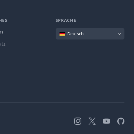
HES
SPRACHE
Sprache
um
Deutsch
utz
Instagram
X
YouTube
GitHub