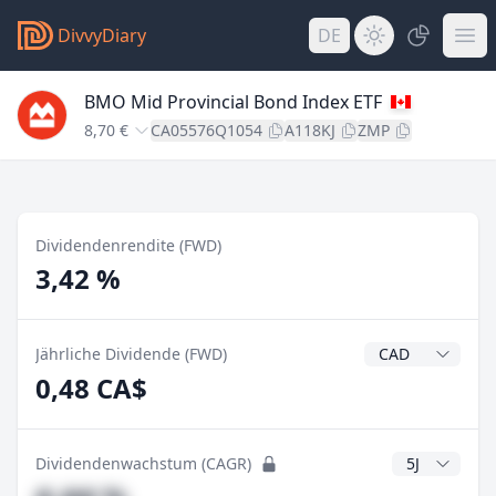
DivvyDiary
DE
BMO Mid Provincial Bond Index ETF
8,70 €
CA05576Q1054
A118KJ
ZMP
Dividendenrendite (FWD)
3,42 %
Dividendenwähr
Jährliche Dividende (FWD)
0,48 CA$
CAGR Jahre
Dividendenwachstum (CAGR)