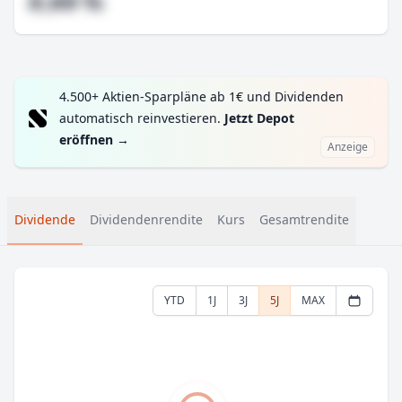
#,## %
4.500+ Aktien-Sparpläne ab 1€ und Dividenden
automatisch reinvestieren.
Jetzt Depot
eröffnen
→
Anzeige
Dividende
Dividendenrendite
Kurs
Gesamtrendite
YTD
1J
3J
5J
MAX