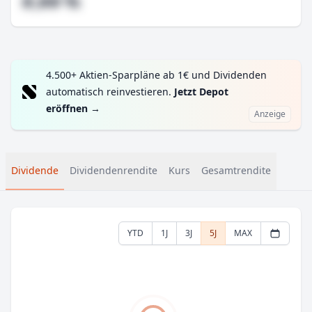
#,## %
4.500+ Aktien-Sparpläne ab 1€ und Dividenden
automatisch reinvestieren.
Jetzt Depot
eröffnen
→
Anzeige
Dividende
Dividendenrendite
Kurs
Gesamtrendite
YTD
1J
3J
5J
MAX