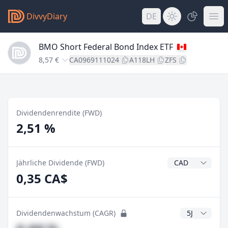
DivvyDiary
DE
BMO Short Federal Bond Index ETF
8,57 €
CA0969111024
A118LH
ZFS
Dividendenrendite (FWD)
2,51 %
Dividendenwähr
Jährliche Dividende (FWD)
0,35 CA$
CAGR Jahre
Dividendenwachstum (CAGR)