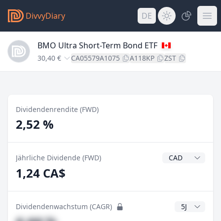
DivvyDiary
DE
BMO Ultra Short-Term Bond ETF
30,40 €
CA05579A1075
A118KP
ZST
Dividendenrendite (FWD)
2,52 %
Dividendenwähr
Jährliche Dividende (FWD)
1,24 CA$
CAGR Jahre
Dividendenwachstum (CAGR)