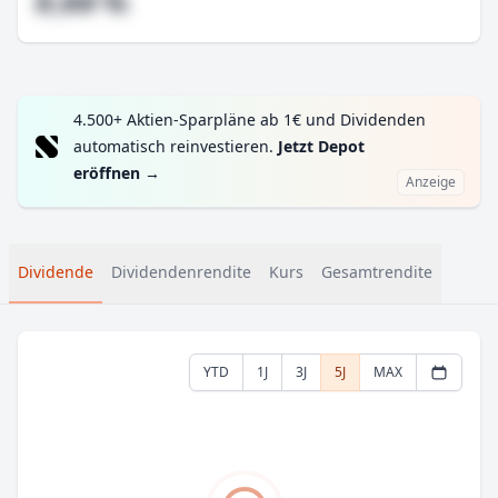
#,## %
4.500+ Aktien-Sparpläne ab 1€ und Dividenden
automatisch reinvestieren.
Jetzt Depot
eröffnen
→
Anzeige
Dividende
Dividendenrendite
Kurs
Gesamtrendite
YTD
1J
3J
5J
MAX