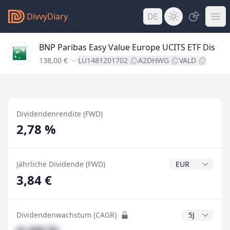
DivvyDiary
DE
BNP Paribas Easy Value Europe UCITS ETF Dis
138,00 €
LU1481201702
A2DHWG
VALD
Dividendenrendite (FWD)
2,78 %
Dividendenwähr
Jährliche Dividende (FWD)
3,84 €
CAGR Jahre
Dividendenwachstum (CAGR)