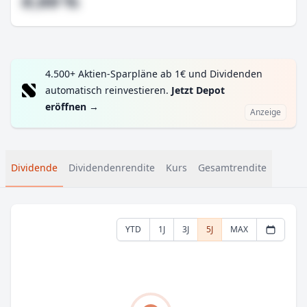
#,## %
4.500+ Aktien-Sparpläne ab 1€ und Dividenden
automatisch reinvestieren.
Jetzt Depot
eröffnen
→
Anzeige
Dividende
Dividendenrendite
Kurs
Gesamtrendite
YTD
1J
3J
5J
MAX