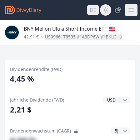
DivvyDiary
DE
BNY Mellon Ultra Short Income ETF
42,91 €
US09661T8595
A3DP6W
BKUI
Dividendenrendite (FWD)
4,45 %
Dividendenwähr
Jährliche Dividende (FWD)
2,21 $
CAGR Jahre
Dividendenwachstum (CAGR)