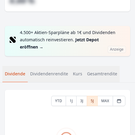
#,## %
4.500+ Aktien-Sparpläne ab 1€ und Dividenden
automatisch reinvestieren.
Jetzt Depot
eröffnen
→
Anzeige
Dividende
Dividendenrendite
Kurs
Gesamtrendite
YTD
1J
3J
5J
MAX