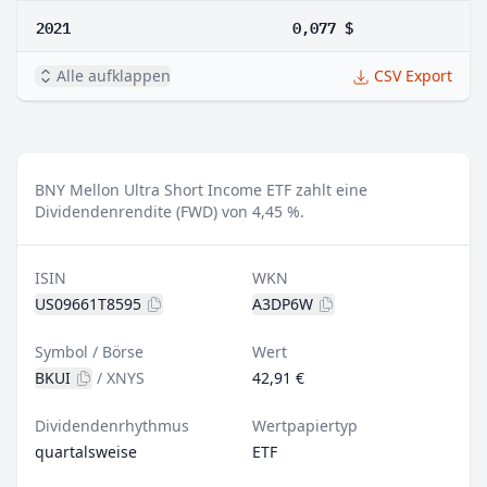
2021
0,077 $
Alle aufklappen
CSV Export
BNY Mellon Ultra Short Income ETF zahlt eine
Dividendenrendite (FWD) von 4,45 %.
ISIN
WKN
US09661T8595
A3DP6W
Symbol / Börse
Wert
BKUI
/
XNYS
42,91 €
Dividendenrhythmus
Wertpapiertyp
quartalsweise
ETF