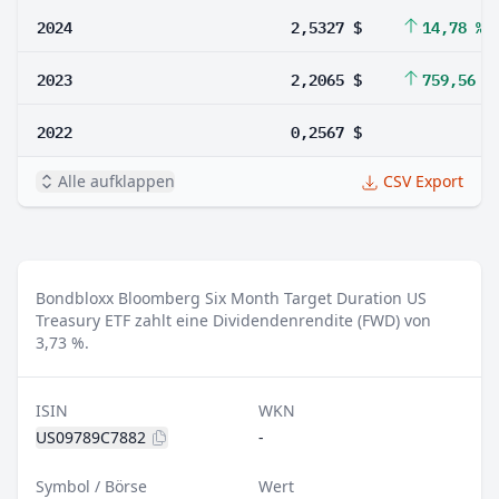
2024
2,5327 $
14,78 %
2023
2,2065 $
759,56 %
2022
0,2567 $
Alle aufklappen
CSV Export
Bondbloxx Bloomberg Six Month Target Duration US
Treasury ETF zahlt eine Dividendenrendite (FWD) von
3,73 %.
ISIN
WKN
US09789C7882
-
Symbol / Börse
Wert