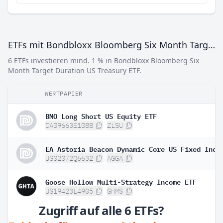
ETFs mit Bondbloxx Bloomberg Six Month Target Duration US Treasury ETF
6 ETFs investieren mind. 1 % in Bondbloxx Bloomberg Six
Month Target Duration US Treasury ETF.
WERTPAPIER
BMO Long Short US Equity ETF
CA09663E1088
ZLSU
US02072Q6632
AGGA
Goose Hollow Multi-Strategy Income ETF
US19423L4905
GHMS
Zugriff auf alle 6 ETFs?