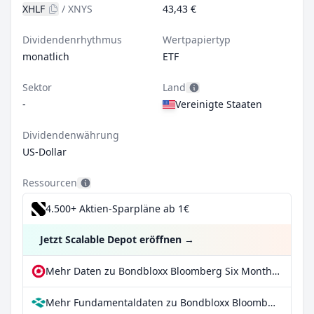
XHLF
/
XNYS
43,43 €
Dividendenrhythmus
Wertpapiertyp
monatlich
ETF
Sektor
Land
-
Vereinigte Staaten
Dividendenwährung
US-Dollar
Ressourcen
4.500+ Aktien-Sparpläne ab 1€
Jetzt Scalable Depot eröffnen
→
Mehr Daten zu Bondbloxx Bloomberg Six Month Target Duration US Treasury ETF bei extraETF
Mehr Fundamentaldaten zu Bondbloxx Bloomberg Six Month Target Duration US Treasury ETF bei Parqet