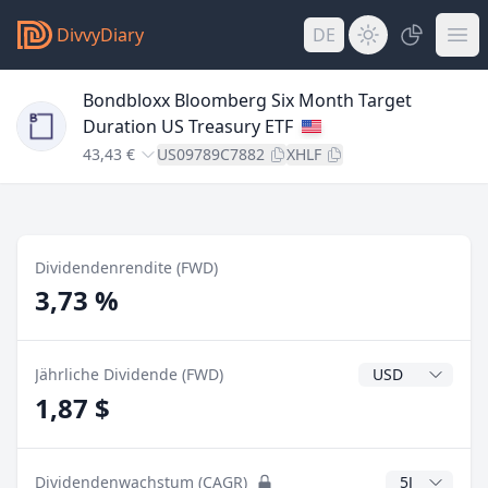
DivvyDiary
DE
Bondbloxx Bloomberg Six Month Target
Duration US Treasury ETF
43,43 €
US09789C7882
XHLF
Dividendenrendite (FWD)
3,73 %
Dividendenwähr
Jährliche Dividende (FWD)
1,87 $
CAGR Jahre
Dividendenwachstum (CAGR)