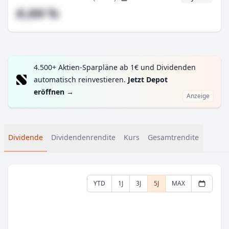
#,## %
4.500+ Aktien-Sparpläne ab 1€ und Dividenden
automatisch reinvestieren.
Jetzt Depot
eröffnen
→
Anzeige
Dividende
Dividendenrendite
Kurs
Gesamtrendite
YTD
1J
3J
5J
MAX