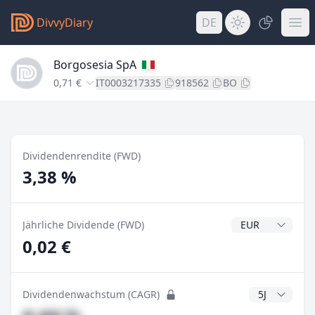
DivvyDiary
DE
Borgosesia SpA
0,71 €
IT0003217335
918562
BO
Dividendenrendite (FWD)
3,38 %
Dividendenwähr
Jährliche Dividende (FWD)
0,02 €
CAGR Jahre
Dividendenwachstum (CAGR)