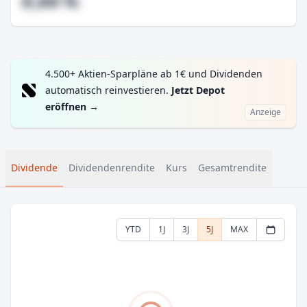
#,## %
4.500+ Aktien-Sparpläne ab 1€ und Dividenden
automatisch reinvestieren.
Jetzt Depot
eröffnen
→
Anzeige
Dividende
Dividendenrendite
Kurs
Gesamtrendite
YTD
1J
3J
5J
MAX