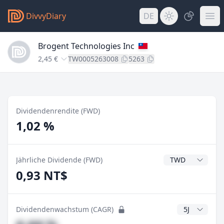
DivvyDiary
DE
Brogent Technologies Inc
2,45 €
TW0005263008
5263
Dividendenrendite (FWD)
1,02 %
Dividendenwähru
Jährliche Dividende (FWD)
0,93 NT$
CAGR Jahre
Dividendenwachstum (CAGR)