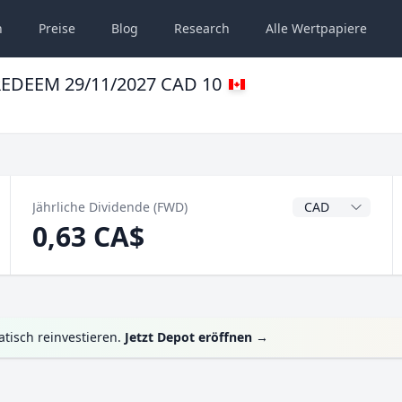
n
Preise
Blog
Research
Alle
Wertpapiere
 REDEEM 29/11/2027 CAD 10
Dividendenwähru
Jährliche Dividende (FWD)
0,63 CA$
tisch reinvestieren.
Jetzt Depot eröffnen
→