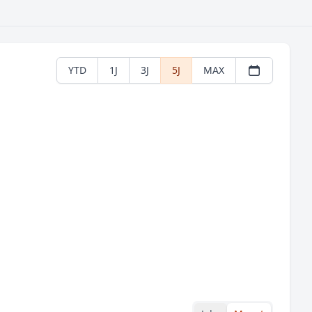
YTD
1J
3J
5J
MAX