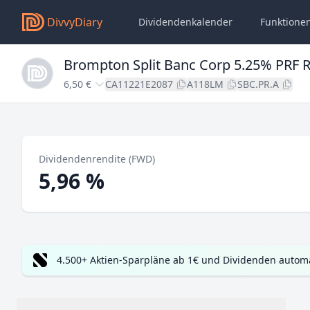
DivvyDiary
Dividendenkalender
Funktione
Brompton Split Banc Corp 5.25% PRF
6,50 €
CA11221E2087
A118LM
SBC.PR.A
Dividendenrendite (FWD)
5,96 %
4.500+ Aktien-Sparpläne ab 1€ und Dividenden automa