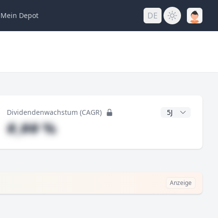
DE
Mein
Depot
ng
CAGR Jahre
Dividendenwachstum (CAGR)
#,## %
Anzeige