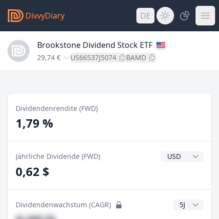
DivvyDiary
DE
Brookstone Dividend Stock ETF
29,74 €
US66537J5074
BAMD
Dividendenrendite (FWD)
1,79 %
Dividendenwähr
Jährliche Dividende (FWD)
0,62 $
CAGR Jahre
Dividendenwachstum (CAGR)