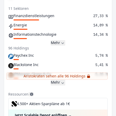
11 Sektoren
Finanzdienstleistungen
27,33 %
Energie
14,89 %
Informationstechnologie
14,34 %
Mehr
96 Holdings
Paychex Inc
5,74 %
Blackstone Inc
5,41 %
JPMorgan Chase & Co
5,35 %
Aristokraten sehen alle 96 Holdings
Mehr
Ressourcen
4.500+ Aktien-Sparpläne ab 1€
Jetzt Scalable Depot eröffnen
→