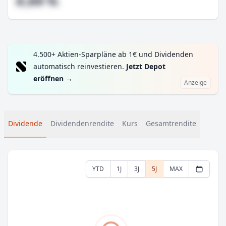
#,## %
4.500+ Aktien-Sparpläne ab 1€ und Dividenden
automatisch reinvestieren.
Jetzt Depot
eröffnen
→
Anzeige
Dividende
Dividendenrendite
Kurs
Gesamtrendite
YTD
1J
3J
5J
MAX