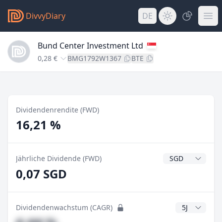
DivvyDiary
DE
Bund Center Investment Ltd
0,28 €
BMG1792W1367
BTE
Dividendenrendite (FWD)
16,21 %
Dividendenwähr
Jährliche Dividende (FWD)
0,07 SGD
CAGR Jahre
Dividendenwachstum (CAGR)