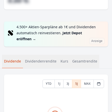
#,## %
4.500+ Aktien-Sparpläne ab 1€ und Dividenden
automatisch reinvestieren.
Jetzt Depot
eröffnen
→
Anzeige
Dividende
Dividendenrendite
Kurs
Gesamtrendite
YTD
1J
3J
5J
MAX