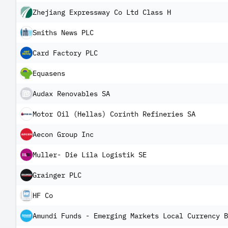
Zhejiang Expressway Co Ltd Class H
Smiths News PLC
Card Factory PLC
Equasens
Audax Renovables SA
Motor Oil (Hellas) Corinth Refineries SA
Aecon Group Inc
Muller- Die Lila Logistik SE
Grainger PLC
HF Co
Amundi Funds - Emerging Markets Local Currency B