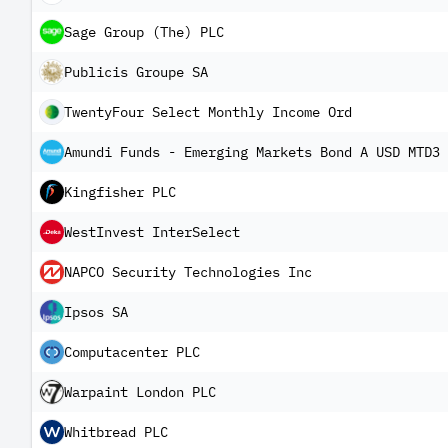
Sage Group (The) PLC
Publicis Groupe SA
TwentyFour Select Monthly Income Ord
Amundi Funds - Emerging Markets Bond A USD MTD3 
Kingfisher PLC
WestInvest InterSelect
NAPCO Security Technologies Inc
Ipsos SA
Computacenter PLC
Warpaint London PLC
Whitbread PLC