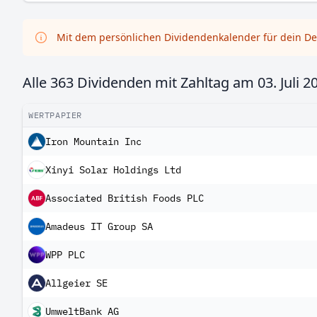
Mit dem persönlichen Dividendenkalender für dein De
Alle 363 Dividenden mit Zahltag am
03. Juli 2
WERTPAPIER
Iron Mountain Inc
Xinyi Solar Holdings Ltd
Associated British Foods PLC
Amadeus IT Group SA
WPP PLC
Allgeier SE
UmweltBank AG