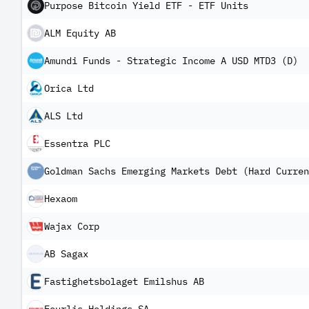
Purpose Bitcoin Yield ETF - ETF Units
ALM Equity AB
Amundi Funds - Strategic Income A USD MTD3 (D)
Orica Ltd
ALS Ltd
Essentra PLC
Goldman Sachs Emerging Markets Debt (Hard Curren
Hexaom
Wajax Corp
AB Sagax
Fastighetsbolaget Emilshus AB