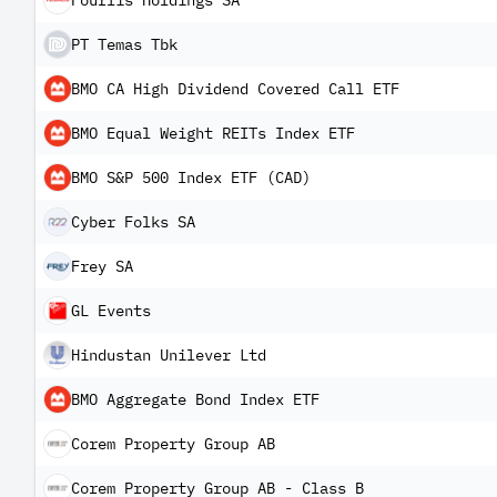
Fourlis Holdings SA
PT Temas Tbk
BMO CA High Dividend Covered Call ETF
BMO Equal Weight REITs Index ETF
BMO S&P 500 Index ETF (CAD)
Cyber Folks SA
Frey SA
GL Events
Hindustan Unilever Ltd
BMO Aggregate Bond Index ETF
Corem Property Group AB
Corem Property Group AB - Class B