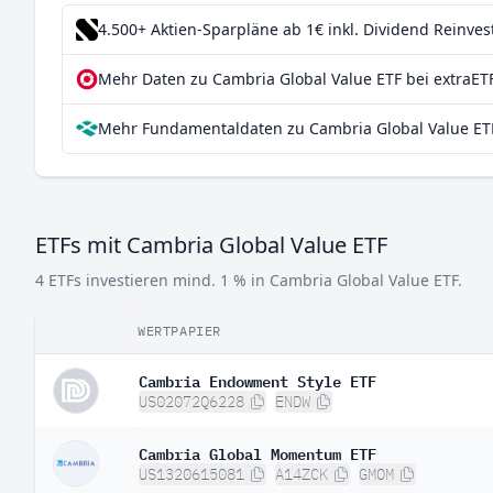
Vereinigte Staaten
0,6
4.500+ Aktien-Sparpläne ab 1€
inkl. Dividend Reinve
Südafrika
0,1
Mehr Daten zu Cambria Global Value ETF bei extraET
Mehr Fundamentaldaten zu Cambria Global Value ETF
ETFs mit Cambria Global Value ETF
4 ETFs investieren mind. 1 % in Cambria Global Value ETF.
WERTPAPIER
Cambria Endowment Style ETF
US02072Q6228
ENDW
Cambria Global Momentum ETF
US1320615081
A14ZCK
GMOM