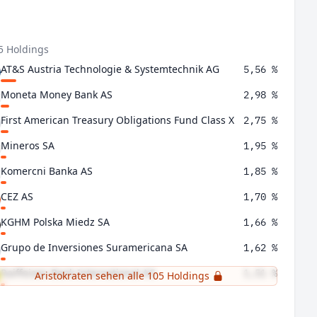
5 Holdings
AT&S Austria Technologie & Systemtechnik AG
5,56 %
Moneta Money Bank AS
2,98 %
First American Treasury Obligations Fund Class X
2,75 %
Mineros SA
1,95 %
Komercni Banka AS
1,85 %
CEZ AS
1,70 %
KGHM Polska Miedz SA
1,66 %
Grupo de Inversiones Suramericana SA
1,62 %
Raiffeisen Bank International AG
1,51 %
Aristokraten sehen alle 105 Holdings
Orlen SA
1,31 %