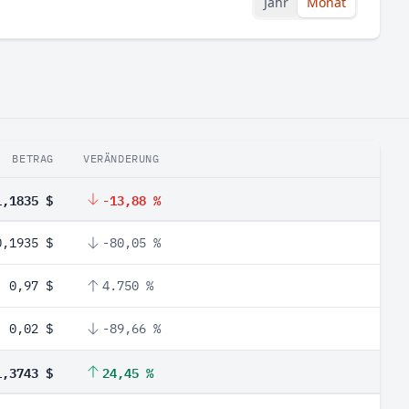
Jahr
Monat
BETRAG
VERÄNDERUNG
1,1835 $
-13,88 %
0,1935 $
-80,05 %
0,97 $
4.750 %
0,02 $
-89,66 %
1,3743 $
24,45 %