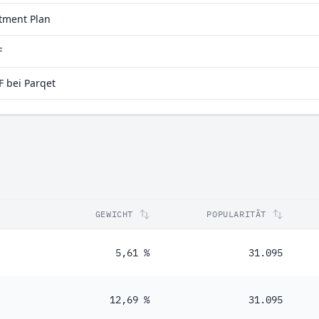
0 %
stment Plan
9 %
F
 bei Parqet
GEWICHT
POPULARITÄT
5,61 %
31.095
12,69 %
31.095