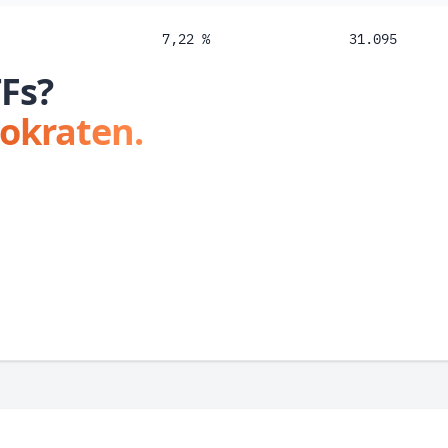
7,22 %
31.095
TFs?
tokraten.