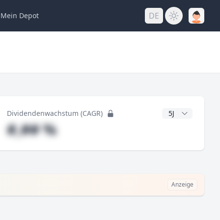
DE
Mein
Depot
ng
CAGR Jahre
Dividendenwachstum (CAGR)
#,## %
Anzeige