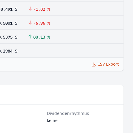
0,491 $
-1,82 %
0,5001 $
-6,96 %
0,5375 $
80,13 %
0,2984 $
CSV Export
Dividendenrhythmus
keine