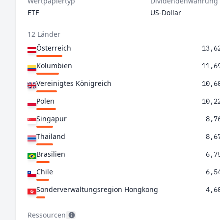
Wertpapiertyp
Dividendenwährung
ETF
US-Dollar
12 Länder
Österreich
13,6
Kolumbien
11,6
Vereinigtes Königreich
10,6
Polen
10,2
Singapur
8,7
Thailand
8,6
Brasilien
6,7
Chile
6,5
Sonderverwaltungsregion Hongkong
4,6
China
3,0
Ressourcen