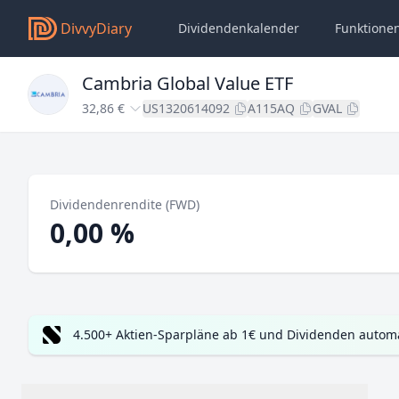
DivvyDiary
Dividendenkalender
Funktione
Cambria Global Value ETF
32,86 €
US1320614092
A115AQ
GVAL
Dividendenrendite (FWD)
0,00 %
4.500+ Aktien-Sparpläne ab 1€ und Dividenden automa