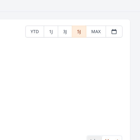
YTD
1J
3J
5J
MAX