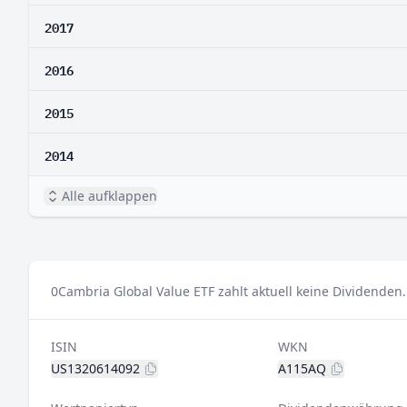
2017
2016
2015
2014
Alle aufklappen
0
Cambria Global Value ETF zahlt aktuell keine Dividenden.
ISIN
WKN
US1320614092
A115AQ