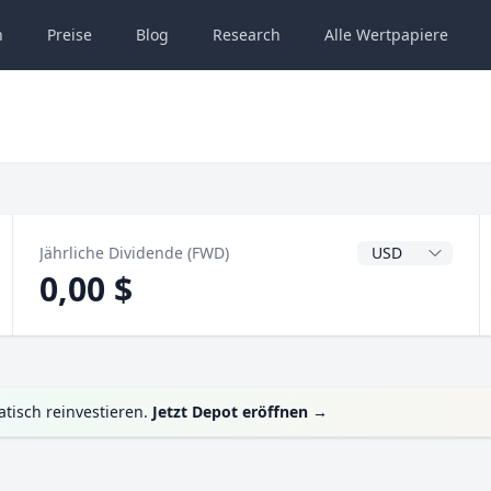
n
Preise
Blog
Research
Alle
Wertpapiere
Dividendenwähru
Jährliche Dividende (FWD)
0,00 $
tisch reinvestieren.
Jetzt Depot eröffnen
→