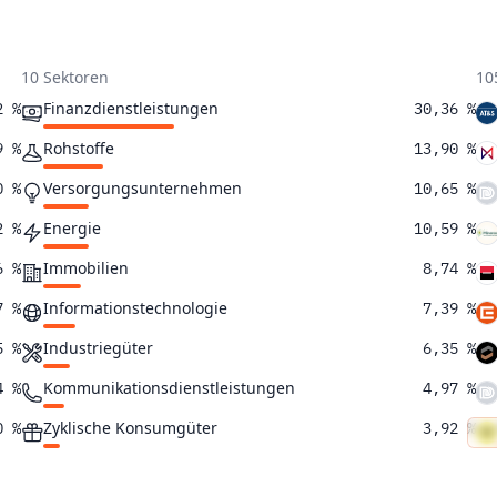
10 Sektoren
10
Finanzdienstleistungen
2 %
30,36 %
Rohstoffe
9 %
13,90 %
Versorgungsunternehmen
0 %
10,65 %
Energie
2 %
10,59 %
Immobilien
6 %
8,74 %
Informationstechnologie
7 %
7,39 %
Industriegüter
5 %
6,35 %
Kommunikationsdienstleistungen
4 %
4,97 %
Zyklische Konsumgüter
0 %
3,92 %
Defensive Konsumgüter
5 %
3,13 %