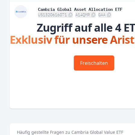
Cambria Global Asset Allocation ETF
US1320616071
A14QMR
GAA
Zugriff auf alle 4 E
Exklusiv für unsere Aris
Freischalten
Häufig gestellte Fragen zu Cambria Global Value ETF