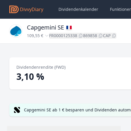
DivvyDiary
Dividendenkalender
Funktione
Capgemini SE
109,55 €
FR0000125338
869858
CAP
Dividendenrendite (FWD)
3,10 %
Capgemini SE ab 1 € besparen und Dividenden automa