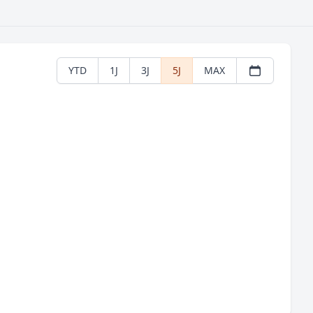
YTD
1J
3J
5J
MAX