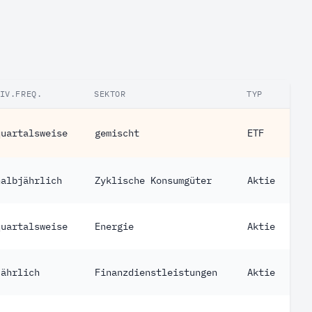
IV.FREQ.
SEKTOR
TYP
quartalsweise
gemischt
ETF
halbjährlich
Zyklische Konsumgüter
Aktie
quartalsweise
Energie
Aktie
jährlich
Finanzdienstleistungen
Aktie