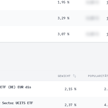
1,95 %
#,## %
3,29 %
#,## %
3,07 %
#,## %
GEWICHT
POPULARITÄ
 ETF (DE) EUR dis
2,15 %
2.
y Sector UCITS ETF
2,37 %
4.