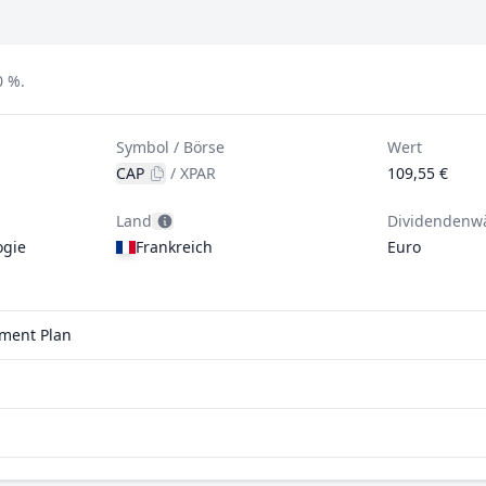
0 %.
Symbol / Börse
Wert
CAP
/
XPAR
109,55 €
Land
Dividendenw
ogie
Frankreich
Euro
tment Plan