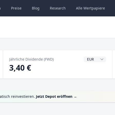
n
Preise
Blog
Research
Alle
Wertpapiere
Dividendenwähru
Jährliche Dividende (FWD)
3,40 €
tisch reinvestieren.
Jetzt Depot eröffnen
→