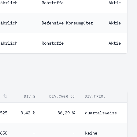
jährlich
Rohstoffe
Aktie
jährlich
Defensive Konsumgüter
Aktie
jährlich
Rohstoffe
Aktie
T
DIV.%
DIV.CAGR 5J
DIV.FREQ.
525
0,42 %
36,29 %
quartalsweise
650
-
-
keine