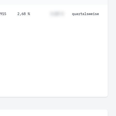
915
2,68 %
#,## %
quartalsweise