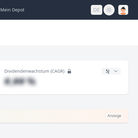
DE
Mein
Depot
ng
CAGR Jahre
Dividendenwachstum (CAGR)
#,## %
Anzeige