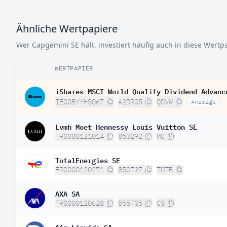
Ähnliche Wertpapiere
Wer Capgemini SE hält, investiert häufig auch in diese Wertp
WERTPAPIER
iShares MSCI World Quality Dividend Advanc
IE00BYYHSQ67
A2DRG5
QDVW
Anzeige
Lvmh Moet Hennessy Louis Vuitton SE
FR0000121014
853292
MC
TotalEnergies SE
FR0000120271
850727
TOTB
AXA SA
FR0000120628
855705
CS
Air Liquide SA