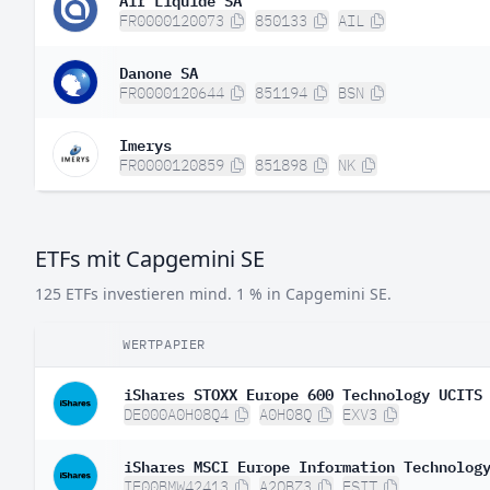
FR0000120073
850133
AIL
Danone SA
FR0000120644
851194
BSN
Imerys
FR0000120859
851898
NK
ETFs mit Capgemini SE
125 ETFs investieren mind. 1 % in Capgemini SE.
WERTPAPIER
iShares STOXX Europe 600 Technology UCITS
DE000A0H08Q4
A0H08Q
EXV3
iShares MSCI Europe Information Technolog
IE00BMW42413
A2QBZ3
ESIT