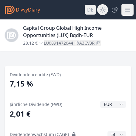
DivvyDiary
DE
Capital Group Global High Income
Opportunities (LUX) Bgdh-EUR
28,12 €
LU0891472044
A3CV3R
Dividendenrendite (FWD)
7,15 %
Dividendenwähr
Jährliche Dividende (FWD)
2,01 €
CAGR Jahre
Dividendenwachstum (CAGR)