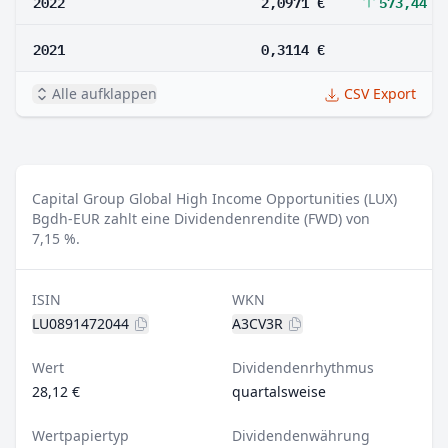
2022
2,0971 €
573,44 %
2021
0,3114 €
Alle aufklappen
CSV Export
Capital Group Global High Income Opportunities (LUX)
Bgdh-EUR zahlt eine Dividendenrendite (FWD) von
7,15 %.
ISIN
WKN
LU0891472044
A3CV3R
Wert
Dividendenrhythmus
28,12 €
quartalsweise
Wertpapiertyp
Dividendenwährung