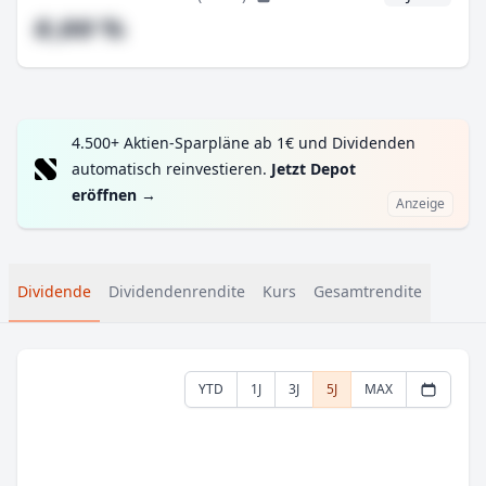
#,## %
4.500+ Aktien-Sparpläne ab 1€ und Dividenden
automatisch reinvestieren.
Jetzt Depot
eröffnen
→
Anzeige
Dividende
Dividendenrendite
Kurs
Gesamtrendite
YTD
1J
3J
5J
MAX