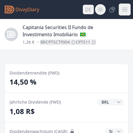
DivvyDiary
DE
Capitania Securities II Fundo de
Investimento Imobiliario
1,26 €
BRCPTSCTF004
CPTS11
Dividendenrendite (FWD)
14,50 %
Dividendenwähr
Jährliche Dividende (FWD)
1,08 R$
CAGR Jahre
Dividendenwachstum (CAGR)