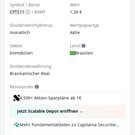
Symbol / Börse
Wert
CPTS11
/
BVMF
1,26 €
Dividendenrhythmus
Wertpapiertyp
monatlich
Aktie
Sektor
Land
Immobilien
Brasilien
Dividendenwährung
Brasilianischer Real
Ressourcen
4.500+ Aktien-Sparpläne ab 1€
Jetzt Scalable Depot eröffnen
→
Mehr Fundamentaldaten zu Capitania Securities II Fundo de Investimento Imobiliario bei Parqet