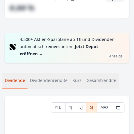
#,## %
4.500+ Aktien-Sparpläne ab 1€ und Dividenden
automatisch reinvestieren.
Jetzt Depot
eröffnen
→
Anzeige
Dividende
Dividendenrendite
Kurs
Gesamtrendite
YTD
1J
3J
5J
MAX