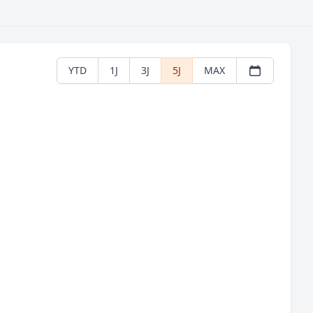
YTD
1J
3J
5J
MAX