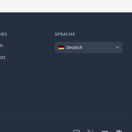
HES
SPRACHE
Sprache
um
Deutsch
utz