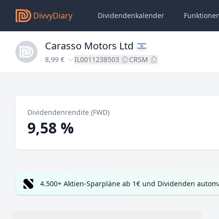
DivvyDiary
Dividendenkalender
Funktione
Carasso Motors Ltd
8,99 €
IL0011238503
CRSM
Dividendenrendite (FWD)
9,58 %
4.500+ Aktien-Sparpläne ab 1€ und Dividenden automa