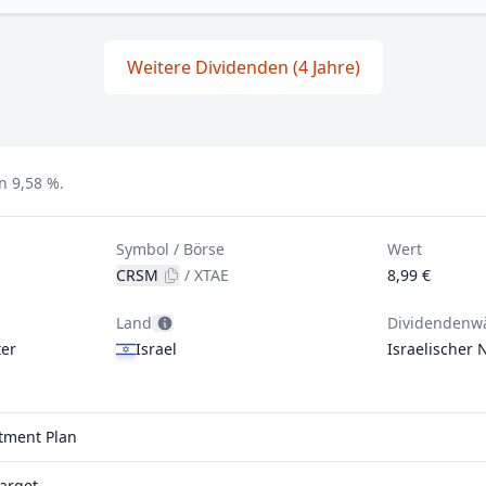
Weitere Dividenden (4 Jahre)
n 9,58 %.
Symbol / Börse
Wert
CRSM
/
XTAE
8,99 €
Land
Dividendenw
er
Israel
Israelischer 
stment Plan
arqet