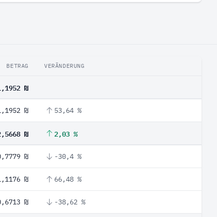
BETRAG
VERÄNDERUNG
1,1952 ₪
1,1952 ₪
53,64 %
2,5668 ₪
2,03 %
0,7779 ₪
-30,4 %
1,1176 ₪
66,48 %
0,6713 ₪
-38,62 %