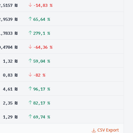
2,5157 ₪
-14,83 %
2,9539 ₪
65,64 %
1,7833 ₪
279,1 %
0,4704 ₪
-64,36 %
1,32 ₪
59,04 %
0,83 ₪
-82 %
4,61 ₪
96,17 %
2,35 ₪
82,17 %
1,29 ₪
69,74 %
CSV Export