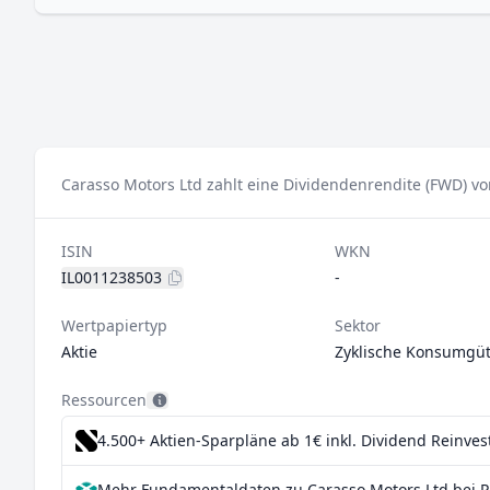
Carasso Motors Ltd zahlt eine Dividendenrendite (FWD) vo
ISIN
WKN
IL0011238503
-
Wertpapiertyp
Sektor
Aktie
Zyklische Konsumgüt
Ressourcen
4.500+ Aktien-Sparpläne ab 1€
inkl. Dividend Reinve
Mehr Fundamentaldaten zu Carasso Motors Ltd bei P