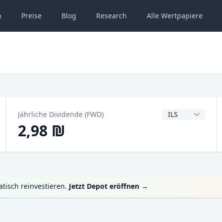
n
Preise
Blog
Research
Alle
Wertpapiere
Dividendenwähru
Jährliche Dividende (FWD)
2,98 ₪
tisch reinvestieren.
Jetzt Depot eröffnen
→