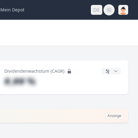
DE
Mein
Depot
ng
CAGR Jahre
Dividendenwachstum (CAGR)
#,## %
Anzeige