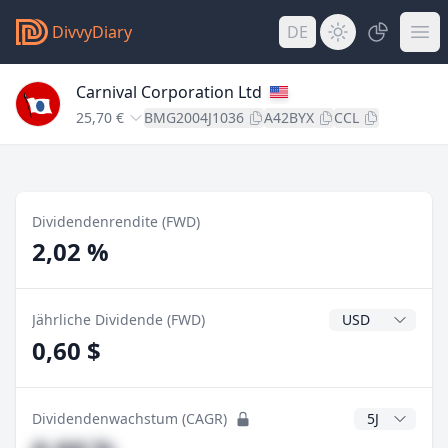
DivvyDiary
DE
Carnival Corporation Ltd
25,70 €
BMG2004J1036
A42BYX
CCL
Dividendenrendite (FWD)
2,02 %
Dividendenwähr
Jährliche Dividende (FWD)
0,60 $
CAGR Jahre
Dividendenwachstum (CAGR)