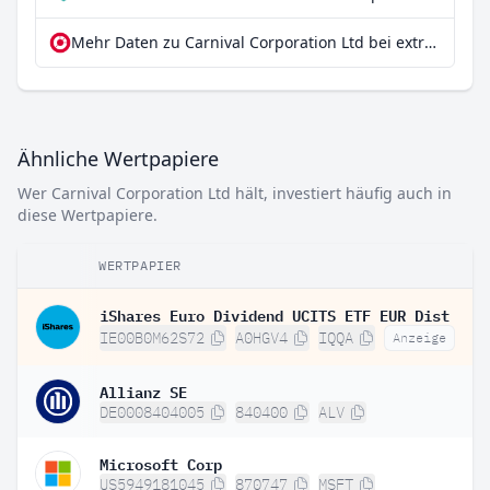
Mehr Daten zu Carnival Corporation Ltd bei extraETF
Ähnliche Wertpapiere
Wer Carnival Corporation Ltd hält, investiert häufig auch in
diese Wertpapiere.
WERTPAPIER
iShares Euro Dividend UCITS ETF EUR Dist
IE00B0M62S72
A0HGV4
IQQA
Anzeige
Allianz SE
DE0008404005
840400
ALV
Microsoft Corp
US5949181045
870747
MSFT