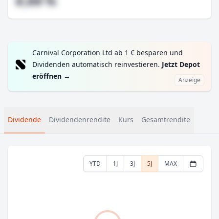
#,## %
Carnival Corporation Ltd ab 1 € besparen und
Dividenden automatisch reinvestieren.
Jetzt Depot
eröffnen
→
Anzeige
Dividende
Dividendenrendite
Kurs
Gesamtrendite
YTD
1J
3J
5J
MAX