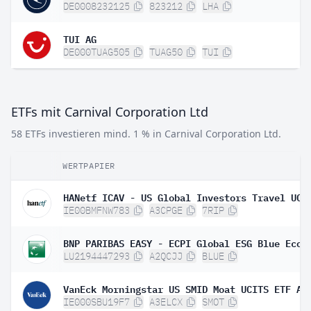
DE0008232125
823212
LHA
TUI AG
DE000TUAG505
TUAG50
TUI
ETFs mit Carnival Corporation Ltd
58 ETFs investieren mind. 1 % in Carnival Corporation Ltd.
WERTPAPIER
IE00BMFNW783
A3CPGE
7RIP
LU2194447293
A2QCJJ
BLUE
VanEck Morningstar US SMID Moat UCITS ETF A 
IE000SBU19F7
A3ELCX
SMOT