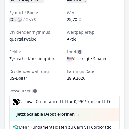
Symbol / Börse
Wert
CCL
/
XNYS
25,70 €
Dividendenrhythmus
Wertpapiertyp
quartalsweise
Aktie
Sektor
Land
Zyklische Konsumgüter
Vereinigte Staaten
Dividendenwährung
Earnings Date
US-Dollar
28.9.2026
Ressourcen
Carnival Corporation Ltd für 0,99€/Trade inkl. Dividend Reinvestment Plan
Jetzt Scalable Depot eröffnen
→
Mehr Fundamentaldaten zu Carnival Corporation Ltd bei Parqet