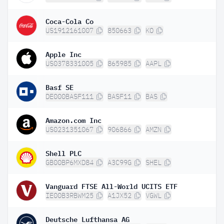
Coca-Cola Co
US1912161007
850663
KO
Apple Inc
US0378331005
865985
AAPL
Basf SE
DE000BASF111
BASF11
BAS
Amazon.com Inc
US0231351067
906866
AMZN
Shell PLC
GB00BP6MXD84
A3C99G
SHEL
Vanguard FTSE All-World UCITS ETF
IE00B3RBWM25
A1JX52
VGWL
Deutsche Lufthansa AG