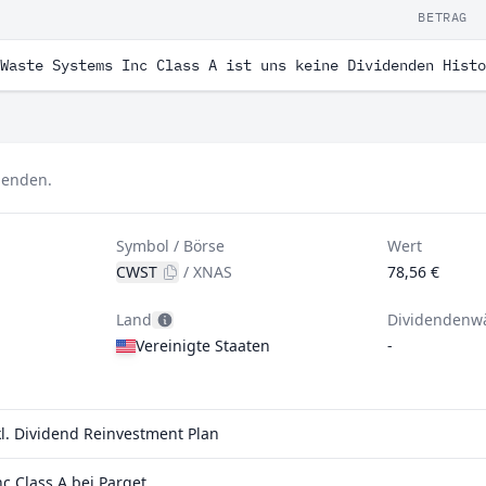
BETRAG
Waste Systems Inc Class A ist uns keine Dividenden Histo
idenden.
Symbol / Börse
Wert
CWST
/
XNAS
78,56 €
Land
Dividendenw
Vereinigte Staaten
-
kl. Dividend Reinvestment Plan
 Class A bei Parqet