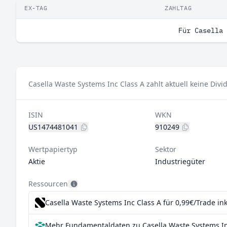
EX-TAG
ZAHLTAG
Für Casella 
Casella Waste Systems Inc Class A zahlt aktuell keine Div
ISIN
WKN
US1474481041
910249
Wertpapiertyp
Sektor
Aktie
Industriegüter
Ressourcen
Casella Waste Systems Inc Class A für 0,99€/Trade in
Mehr Fundamentaldaten zu Casella Waste Systems Inc