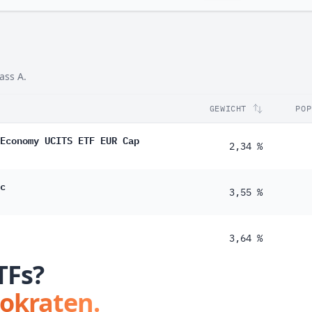
ass A.
GEWICHT
POP
Economy UCITS ETF EUR Cap
2,34 %
c
3,55 %
3,64 %
TFs?
tokraten.