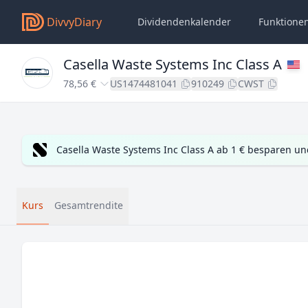
DivvyDiary
Dividendenkalender
Funktione
Casella Waste Systems Inc Class A
78,56 €
US1474481041
910249
CWST
Casella Waste Systems Inc Class A ab 1 € besparen u
Kurs
Gesamtrendite