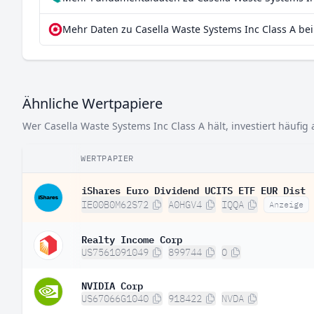
Mehr Daten zu Casella Waste Systems Inc Class A bei
Ähnliche Wertpapiere
Wer Casella Waste Systems Inc Class A hält, investiert häufig
WERTPAPIER
iShares Euro Dividend UCITS ETF EUR Dist
IE00B0M62S72
A0HGV4
IQQA
Anzeige
Realty Income Corp
US7561091049
899744
O
NVIDIA Corp
US67066G1040
918422
NVDA