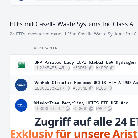
ETFs mit Casella Waste Systems Inc Class A
24 ETFs investieren mind. 1 % in Casella Waste Systems Inc Cl
WERTPAPIER
BNP Paribas Easy ECPI Global ESG Hydrogen 
LU2365458145
A3DDSN
HYDRO
VanEck Circular Economy UCITS ETF A USD Ac
IE0001J5A2T9
A3DVNE
REUS
WisdomTree Recycling UCITS ETF USD Acc
IE000LG4J7E7
A3DGND
WRCY
Zugriff auf alle 24 E
Exklusiv für unsere Aris