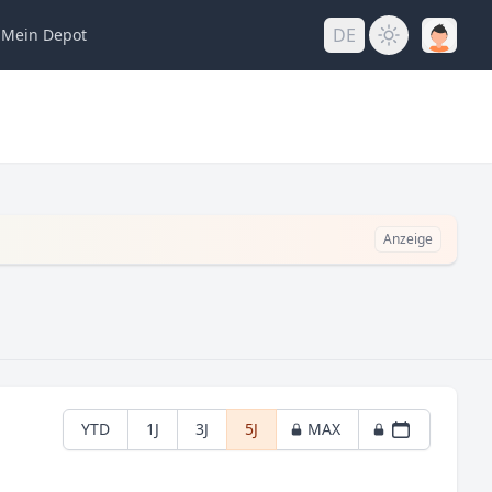
DE
Mein
Depot
Anzeige
YTD
1J
3J
5J
MAX