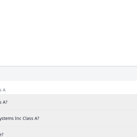
s A
s A?
ystems Inc Class A?
e?