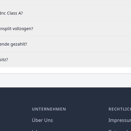
Inc Class A?
nsplit vollzogen?
dende gezahlt?
itz?
UNTERNEHMEN
RECHTLIC
Über Uns
Impress