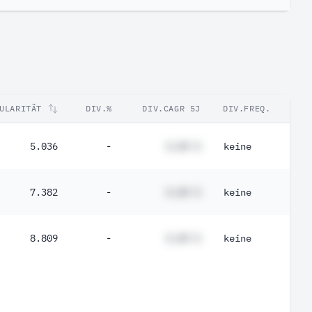
ULARITÄT
DIV.%
DIV.CAGR 5J
DIV.FREQ.
5.036
-
#,## %
keine
7.382
-
#,## %
keine
8.809
-
#,## %
keine