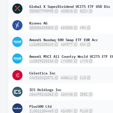
Global X SuperDividend UCITS ETF USD Dis
IE00077FRP95
A3DEKS
SDIV
Krones AG
DE0006335003
633500
KRN
Amundi Nasdaq-100 Swap ETF EUR Acc
LU1681038243
A2H577
ANX
Amundi MSCI All Country World UCITS ETF E
LU1829220216
LYX00C
LYY0
Celestica Inc
CA15101Q2071
A406LU
CLS
IES Holdings Inc
US44951W1062
A2AKNG
IESC
Plus500 Ltd
IL0011284465
A1W3GY
PLUS