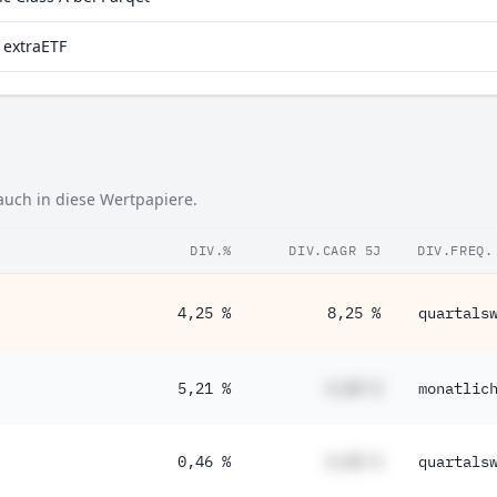
 extraETF
 auch in diese Wertpapiere.
DIV.%
DIV.CAGR 5J
DIV.FREQ.
4,25 %
8,25 %
quartals
5,21 %
#,## %
monatlic
0,46 %
#,## %
quartals