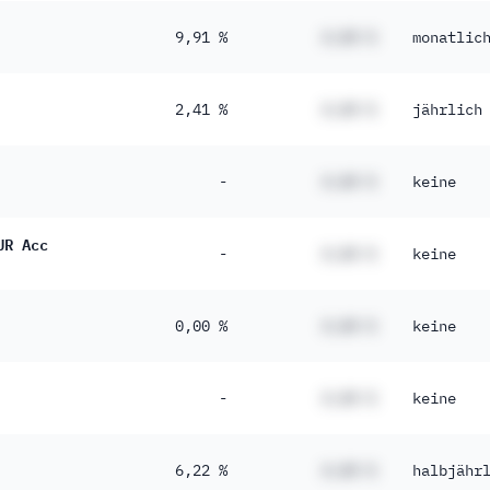
9,91 %
#,## %
monatlic
2,41 %
#,## %
jährlich
-
#,## %
keine
UR Acc
-
#,## %
keine
0,00 %
#,## %
keine
-
#,## %
keine
6,22 %
#,## %
halbjähr