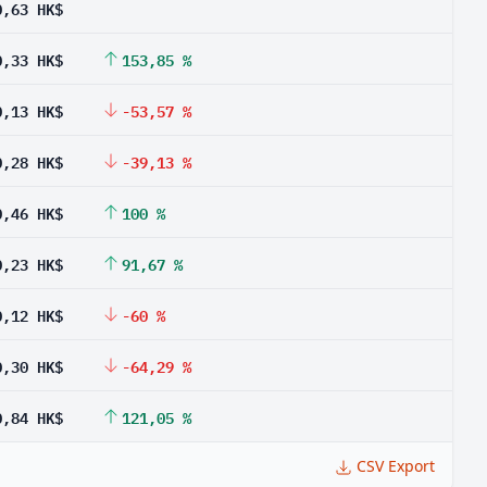
0,63 HK$
0,33 HK$
153,85 %
0,13 HK$
-53,57 %
0,28 HK$
-39,13 %
0,46 HK$
100 %
0,23 HK$
91,67 %
0,12 HK$
-60 %
0,30 HK$
-64,29 %
0,84 HK$
121,05 %
CSV Export