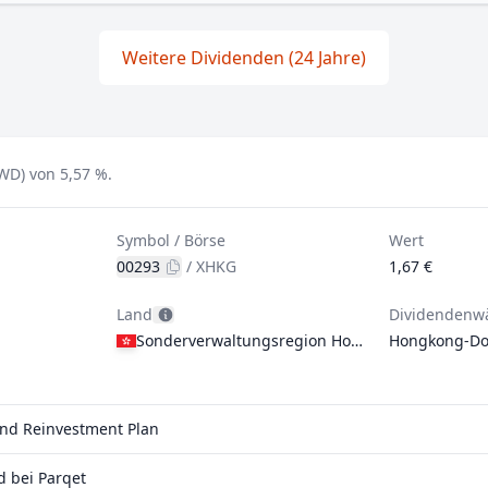
Weitere Dividenden (24 Jahre)
FWD) von 5,57 %.
Symbol / Börse
Wert
00293
/
XHKG
1,67 €
Land
Dividendenw
Sonderverwaltungsregion Hongkong
Hongkong-Dol
dend Reinvestment Plan
d bei Parqet