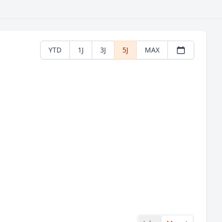
YTD
1J
3J
5J
MAX