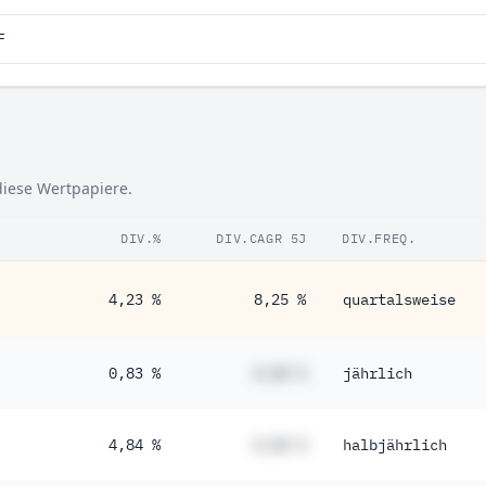
F
 diese Wertpapiere.
DIV.%
DIV.CAGR 5J
DIV.FREQ.
4,23 %
8,25 %
quartalsweise
0,83 %
#,## %
jährlich
4,84 %
#,## %
halbjährlich