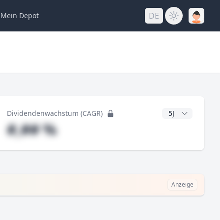
DE
Mein
Depot
ng
CAGR Jahre
Dividendenwachstum (CAGR)
#,## %
Anzeige