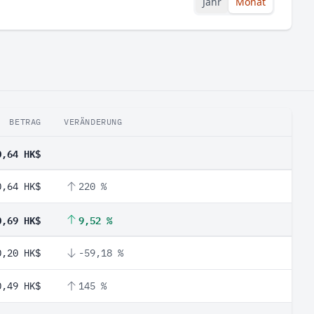
Jahr
Monat
BETRAG
VERÄNDERUNG
0,64 HK$
0,64 HK$
220 %
0,69 HK$
9,52 %
0,20 HK$
-59,18 %
0,49 HK$
145 %