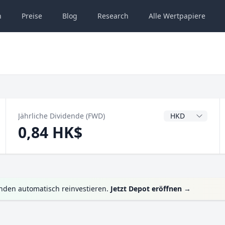
n
Preise
Blog
Research
Alle
Wertpapiere
Dividendenwähru
Jährliche Dividende (FWD)
0,84 HK$
enden automatisch reinvestieren.
Jetzt Depot eröffnen
→