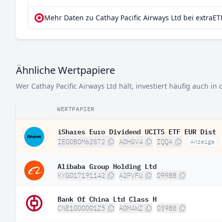
Mehr Daten zu Cathay Pacific Airways Ltd bei extraET
Ähnliche Wertpapiere
Wer Cathay Pacific Airways Ltd hält, investiert häufig auch in
WERTPAPIER
iShares Euro Dividend UCITS ETF EUR Dist
IE00B0M62S72
A0HGV4
IQQA
Anzeige
Alibaba Group Holding Ltd
KYG017191142
A2PVFU
09988
Bank Of China Ltd Class H
CNE1000001Z5
A0M4WZ
03988