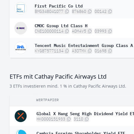
First Pacific Co Ltd
BMG348041077
876860
00142
CMOC Group Ltd Class H
CNE100000114
A0M4V5
03993
Tencent Music Entertainment Group Class A
KYG875771134
A3DTMX
01698
ETFs mit Cathay Pacific Airways Ltd
3 ETFs investieren mind. 1 % in Cathay Pacific Airways Ltd.
WERTPAPIER
Global X Hang Seng High Dividend Yield E
HK0000151933
3110
Cambria Foreign Shareholder Yield ETF