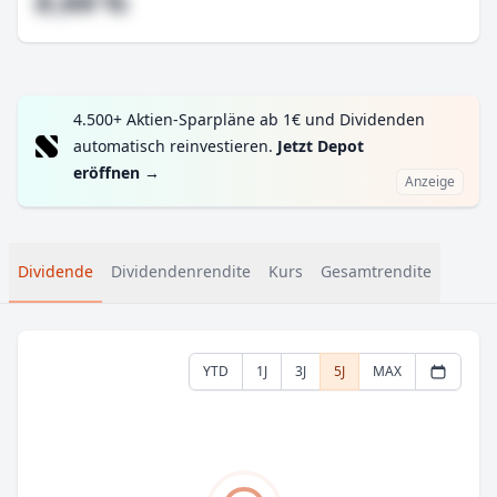
#,## %
4.500+ Aktien-Sparpläne ab 1€ und Dividenden
automatisch reinvestieren.
Jetzt Depot
eröffnen
→
Anzeige
Dividende
Dividendenrendite
Kurs
Gesamtrendite
YTD
1J
3J
5J
MAX