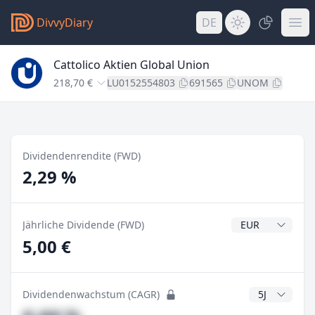
DivvyDiary
DE
Cattolico Aktien Global Union
218,70 €
LU0152554803
691565
UNOM
Dividendenrendite (FWD)
2,29 %
Dividendenwähr
Jährliche Dividende (FWD)
5,00 €
CAGR Jahre
Dividendenwachstum (CAGR)