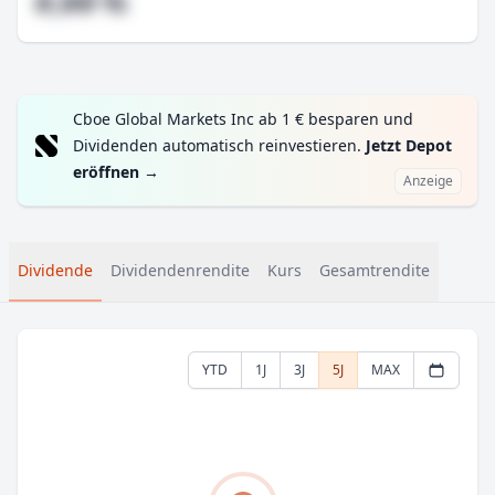
#,## %
Cboe Global Markets Inc ab 1 € besparen und
Dividenden automatisch reinvestieren.
Jetzt Depot
eröffnen
→
Anzeige
Dividende
Dividendenrendite
Kurs
Gesamtrendite
YTD
1J
3J
5J
MAX