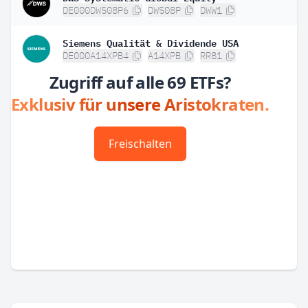
DE000DWS08P6
DWS08P
DWW1
Siemens Qualität & Dividende USA
DE000A14XPB4
A14XPB
RR81
Zugriff auf alle 69 ETFs?
Exklusiv für unsere Aristokraten.
Freischalten