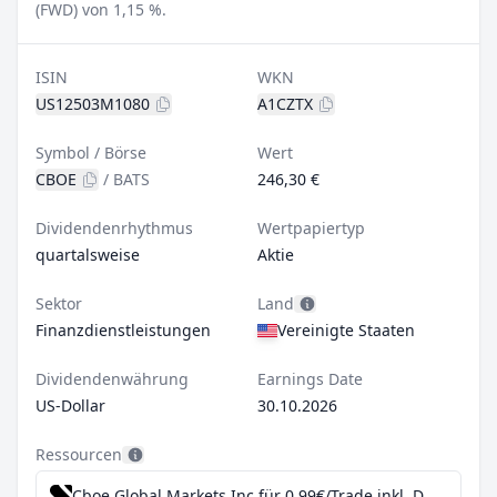
(FWD) von 1,15 %.
ISIN
WKN
US12503M1080
A1CZTX
Symbol / Börse
Wert
CBOE
/
BATS
246,30 €
Dividendenrhythmus
Wertpapiertyp
quartalsweise
Aktie
Sektor
Land
Finanzdienstleistungen
Vereinigte Staaten
Dividendenwährung
Earnings Date
US-Dollar
30.10.2026
Ressourcen
Cboe Global Markets Inc für 0,99€/Trade inkl. Dividend Reinvestment Plan