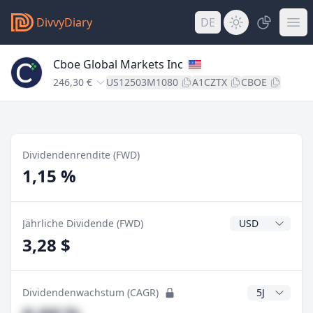
DivvyDiary
DE
Cboe Global Markets Inc
246,30 €
US12503M1080
A1CZTX
CBOE
Dividendenrendite (FWD)
1,15 %
Dividendenwähr
Jährliche Dividende (FWD)
3,28 $
CAGR Jahre
Dividendenwachstum (CAGR)