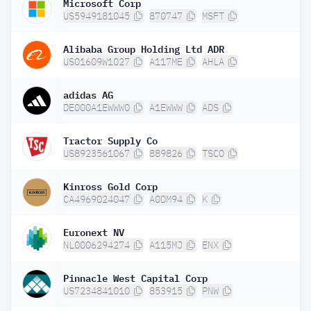
Microsoft Corp
US5949181045
870747
MSFT
Alibaba Group Holding Ltd ADR
US01609W1027
A117ME
AHLA
adidas AG
DE000A1EWWW0
A1EWWW
ADS
Tractor Supply Co
US8923561067
889826
TSCO
Kinross Gold Corp
CA4969024047
A0DM94
K
Euronext NV
NL0006294274
A115MJ
ENX
Pinnacle West Capital Corp
US7234841010
853915
PNW