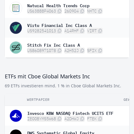
Natural Health Trends Corp
US63888P4063
260904
NHTC
Virtu Financial Inc Class A
US9282541013
A14RHF
VIRT
Stitch Fix Inc Class A
US8608971078
A2H52J
SFIX
ETFs mit Cboe Global Markets Inc
69 ETFs investieren mind. 1 % in Cboe Global Markets Inc.
WERTPAPIER
GEWI
Invesco KBW NASDAQ Fintech UCITS ETF
IE00BYMS5W68
A2DHWJ
FTEK
DWS Systematic Global Equity