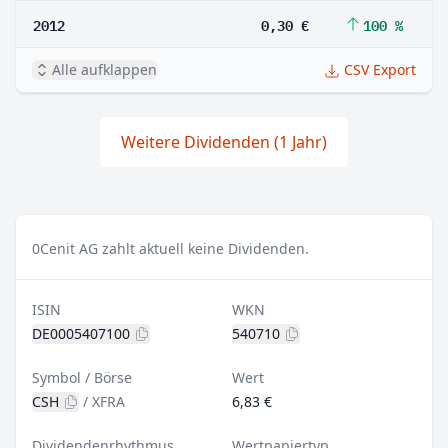
2012
0,30 €
100 %
Alle aufklappen
CSV Export
Weitere Dividenden (1 Jahr)
0
Cenit AG zahlt aktuell keine Dividenden.
ISIN
WKN
DE0005407100
540710
Symbol / Börse
Wert
CSH
/
XFRA
6,83 €
Dividendenrhythmus
Wertpapiertyp