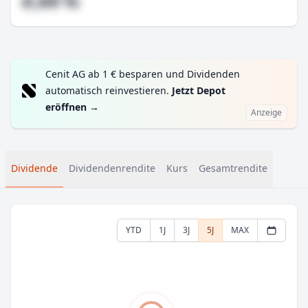
#,## %
Cenit AG ab 1 € besparen und Dividenden
automatisch reinvestieren.
Jetzt Depot
eröffnen
→
Anzeige
Dividende
Dividendenrendite
Kurs
Gesamtrendite
YTD
1J
3J
5J
MAX