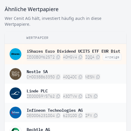
Ähnliche Wertpapiere
Wer Cenit AG hält, investiert häufig auch in diese
Wertpapiere.
WERTPAPIER
iShares Euro Dividend UCITS ETF EUR Dist
IE00B0M62S72
A0HGV4
IQQA
Anzeige
Nestle SA
CH0038863350
A0Q4DC
NESN
Linde PLC
IE000S9YS762
A3D7VW
LIN
Infineon Technologies AG
DE0006231004
623100
IFX
Bechtle AG