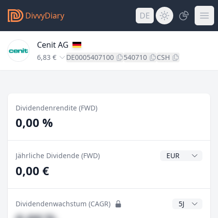
DivvyDiary
DE
Cenit AG
6,83 €
DE0005407100
540710
CSH
Dividendenrendite (FWD)
0,00 %
Dividendenwähr
Jährliche Dividende (FWD)
0,00 €
CAGR Jahre
Dividendenwachstum (CAGR)