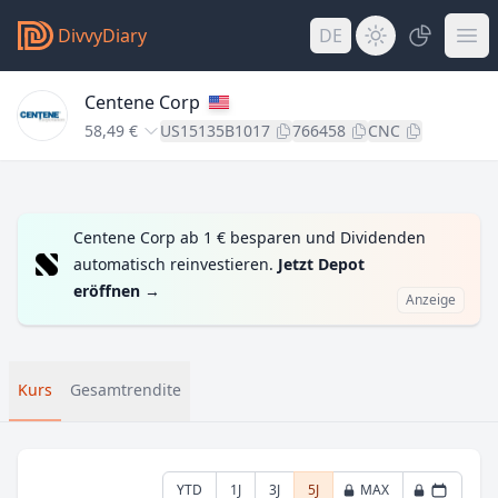
DivvyDiary
DE
Centene Corp
58,49 €
US15135B1017
766458
CNC
Centene Corp ab 1 € besparen und Dividenden
automatisch reinvestieren.
Jetzt Depot
eröffnen
→
Anzeige
Kurs
Gesamtrendite
YTD
1J
3J
5J
MAX