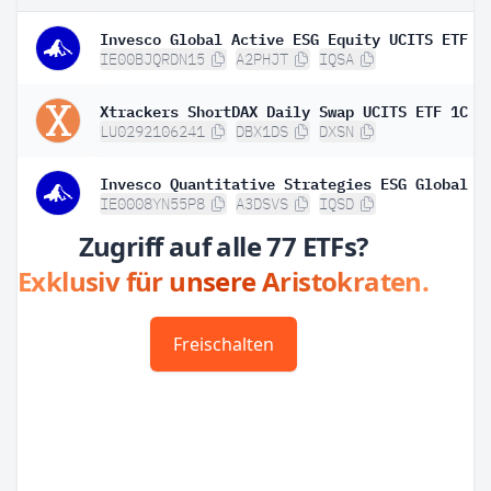
IE00BJQRDN15
A2PHJT
IQSA
Xtrackers ShortDAX Daily Swap UCITS ETF 1C
LU0292106241
DBX1DS
DXSN
IE0008YN55P8
A3DSVS
IQSD
Zugriff auf alle 77 ETFs?
Exklusiv für unsere Aristokraten.
Freischalten