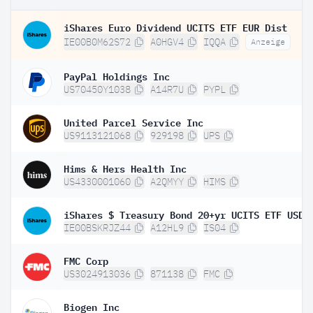
iShares Euro Dividend UCITS ETF EUR Dist
IE00B0M62S72
A0HGV4
IQQA
Anzeige
PayPal Holdings Inc
US70450Y1038
A14R7U
PYPL
United Parcel Service Inc
US9113121068
929198
UPS
Hims & Hers Health Inc
US4330001060
A2QMYY
HIMS
IE00BSKRJZ44
A12HL9
IS04
FMC Corp
US3024913036
871138
FMC
Biogen Inc