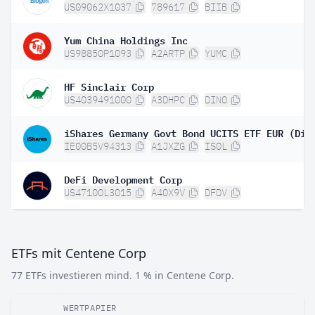
US09062X1037
789617
BIIB
Yum China Holdings Inc
US98850P1093
A2ARTP
YUMC
HF Sinclair Corp
US4039491000
A3DHPC
DINO
iShares Germany Govt Bond UCITS ETF EUR (Dis
IE00B5V94313
A1JXZG
IS0L
DeFi Development Corp
US47100L3015
A40X9V
DFDV
ETFs mit Centene Corp
77 ETFs investieren mind. 1 % in Centene Corp.
WERTPAPIER