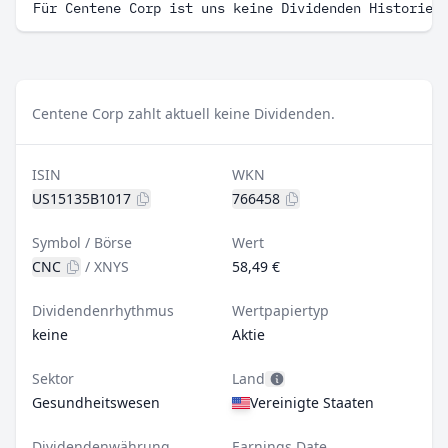
Für Centene Corp ist uns keine Dividenden Historie 
Centene Corp zahlt aktuell keine Dividenden.
ISIN
WKN
US15135B1017
766458
Symbol / Börse
Wert
CNC
/
XNYS
58,49 €
Dividendenrhythmus
Wertpapiertyp
keine
Aktie
Sektor
Land
Gesundheitswesen
Vereinigte Staaten
Dividendenwährung
Earnings Date