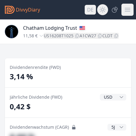
DivvyDiary
DE
Chatham Lodging Trust
11,58 €
US16208T1025
A1CW27
CLDT
Dividendenrendite (FWD)
3,14 %
Dividendenwähr
Jährliche Dividende (FWD)
0,42 $
CAGR Jahre
Dividendenwachstum (CAGR)