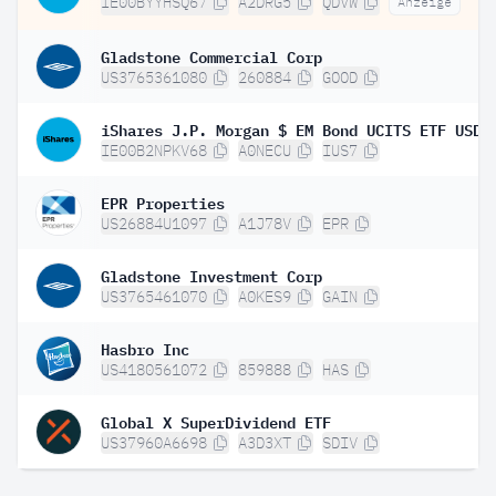
IE00BYYHSQ67
A2DRG5
QDVW
Anzeige
Gladstone Commercial Corp
US3765361080
260884
GOOD
IE00B2NPKV68
A0NECU
IUS7
EPR Properties
US26884U1097
A1J78V
EPR
Gladstone Investment Corp
US3765461070
A0KES9
GAIN
Hasbro Inc
US4180561072
859888
HAS
Global X SuperDividend ETF
US37960A6698
A3D3XT
SDIV