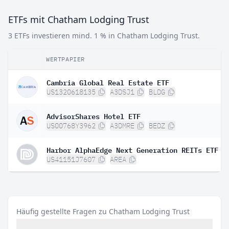
ETFs mit Chatham Lodging Trust
3 ETFs investieren mind. 1 % in Chatham Lodging Trust.
WERTPAPIER
Cambria Global Real Estate ETF
US1320618135
A3DSJ1
BLDG
AdvisorShares Hotel ETF
US00768Y3962
A3DMRE
BEDZ
Harbor AlphaEdge Next Generation REITs ETF
US41151J7607
AREA
Häufig gestellte Fragen zu Chatham Lodging Trust