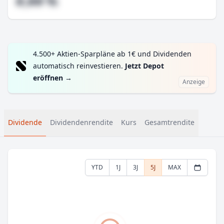
#,## %
4.500+ Aktien-Sparpläne ab 1€ und Dividenden
automatisch reinvestieren.
Jetzt Depot
eröffnen
→
Anzeige
Dividende
Dividendenrendite
Kurs
Gesamtrendite
YTD
1J
3J
5J
MAX