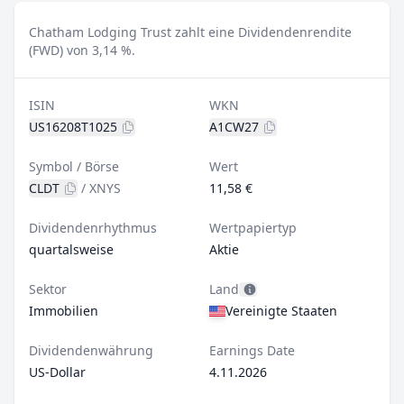
Chatham Lodging Trust zahlt eine Dividendenrendite
(FWD) von 3,14 %.
ISIN
WKN
US16208T1025
A1CW27
Symbol / Börse
Wert
CLDT
/
XNYS
11,58 €
Dividendenrhythmus
Wertpapiertyp
quartalsweise
Aktie
Sektor
Land
Immobilien
Vereinigte Staaten
Dividendenwährung
Earnings Date
US-Dollar
4.11.2026