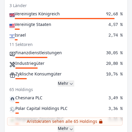
3 Länder
Vereinigtes Königreich
92,68 %
Vereinigte Staaten
4,57 %
Israel
2,74 %
11 Sektoren
Finanzdienstleistungen
30,05 %
Industriegüter
20,80 %
Zyklische Konsumgüter
10,76 %
Mehr
65 Holdings
Chesnara PLC
3,49 %
Polar Capital Holdings PLC
3,36 %
Hargreaves Services PLC
3,31 %
Aristokraten sehen alle 65 Holdings
Mehr