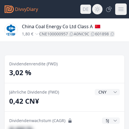
DivvyDiary
DE
China Coal Energy Co Ltd Class A
1,80 €
CNE100000957
A0NC9C
601898
Dividendenrendite (FWD)
3,02 %
Dividendenwähr
Jährliche Dividende (FWD)
0,42 CN¥
CAGR Jahre
Dividendenwachstum (CAGR)