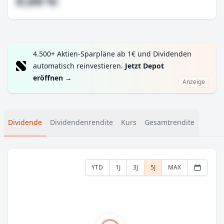
#,## %
4.500+ Aktien-Sparpläne ab 1€ und Dividenden
automatisch reinvestieren.
Jetzt Depot
eröffnen
→
Anzeige
Dividende
Dividendenrendite
Kurs
Gesamtrendite
YTD
1J
3J
5J
MAX