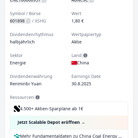
Symbol / Börse
Wert
601898
/
XSHG
1,80 €
Dividendenrhythmus
Wertpapiertyp
halbjährlich
Aktie
Sektor
Land
Energie
China
Dividendenwährung
Earnings Date
Renminbi Yuan
30.8.2025
Ressourcen
4.500+ Aktien-Sparpläne ab 1€
Jetzt Scalable Depot eröffnen
→
Mehr Fundamentaldaten zu China Coal Energy Co Ltd Class A bei Parqet