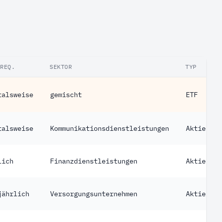
FREQ.
SEKTOR
TYP
talsweise
gemischt
ETF
talsweise
Kommunikationsdienstleistungen
Aktie
lich
Finanzdienstleistungen
Aktie
jährlich
Versorgungsunternehmen
Aktie