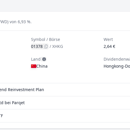
FWD) von 6,93 %.
Symbol / Börse
Wert
01378
/
XHKG
2,64 €
Land
Dividendenw
China
Hongkong-Dol
dend Reinvestment Plan
d bei Parqet
TF