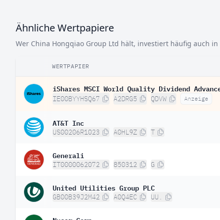
Ähnliche Wertpapiere
Wer China Hongqiao Group Ltd hält, investiert häufig auch in
WERTPAPIER
iShares MSCI World Quality Dividend Advanc
IE00BYYHSQ67
A2DRG5
QDVW
Anzeige
AT&T Inc
US00206R1023
A0HL9Z
T
Generali
IT0000062072
850312
G
United Utilities Group PLC
GB00B39J2M42
A0Q4EC
UU.
Nucor Corp