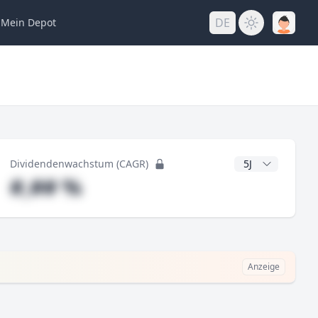
DE
Mein
Depot
ng
CAGR Jahre
Dividendenwachstum (CAGR)
#,## %
Anzeige