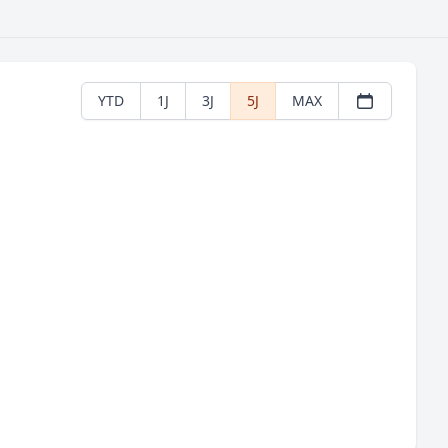
YTD
1J
3J
5J
MAX