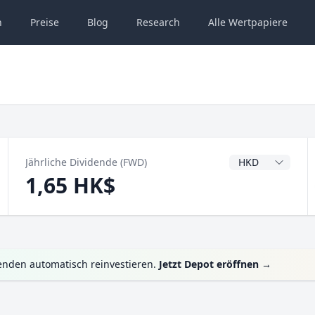
n
Preise
Blog
Research
Alle
Wertpapiere
Dividendenwähru
Jährliche Dividende (FWD)
1,65 HK$
enden automatisch reinvestieren.
Jetzt Depot eröffnen
→