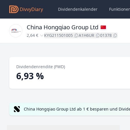
DivvyDiary
Dividendenkalender
Funktione
China Hongqiao Group Ltd
2,64 €
KYG211501005
A1H6UR
01378
Dividendenrendite (FWD)
6,93 %
China Hongqiao Group Ltd ab 1 € besparen und Divid