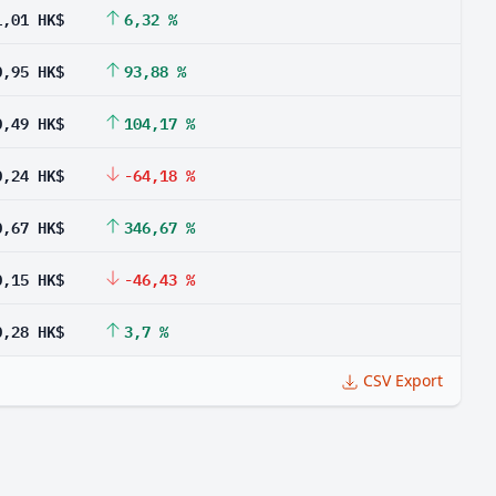
1,01 HK$
6,32 %
0,95 HK$
93,88 %
0,49 HK$
104,17 %
0,24 HK$
-64,18 %
0,67 HK$
346,67 %
0,15 HK$
-46,43 %
0,28 HK$
3,7 %
CSV Export