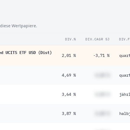
 diese Wertpapiere.
DIV.%
DIV.CAGR 5J
DIV.
ed UCITS ETF USD (Dist)
2,01 %
-3,71 %
quar
4,69 %
#,## %
quar
3,64 %
#,## %
jähr
3,87 %
#,## %
halb