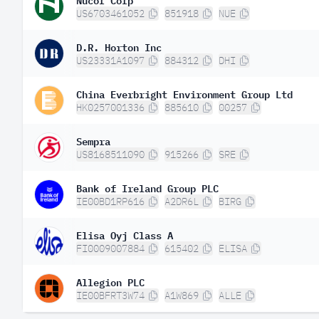
US6703461052
851918
NUE
D.R. Horton Inc
US23331A1097
884312
DHI
China Everbright Environment Group Ltd
HK0257001336
885610
00257
Sempra
US8168511090
915266
SRE
Bank of Ireland Group PLC
IE00BD1RP616
A2DR6L
BIRG
Elisa Oyj Class A
FI0009007884
615402
ELISA
Allegion PLC
IE00BFRT3W74
A1W869
ALLE