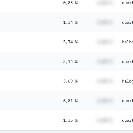
0,83 %
#,## %
quar
1,34 %
#,## %
quar
5,74 %
#,## %
halb
3,14 %
#,## %
quar
3,69 %
#,## %
halb
6,81 %
#,## %
quar
1,35 %
#,## %
quar