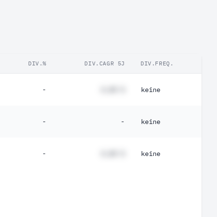
DIV.%
DIV.CAGR 5J
DIV.FREQ.
-
#,## %
keine
-
-
keine
-
#,## %
keine