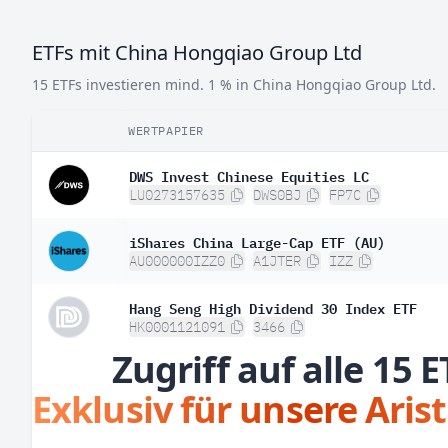
ETFs mit China Hongqiao Group Ltd
15 ETFs investieren mind. 1 % in China Hongqiao Group Ltd.
WERTPAPIER
DWS Invest Chinese Equities LC
LU0273157635
DWS0BJ
FP7C
iShares China Large-Cap ETF (AU)
AU000000IZZ0
A1JTER
IZZ
Hang Seng High Dividend 30 Index ETF
HK0001121091
3466
Zugriff auf alle 15 E
Exklusiv für unsere Aris