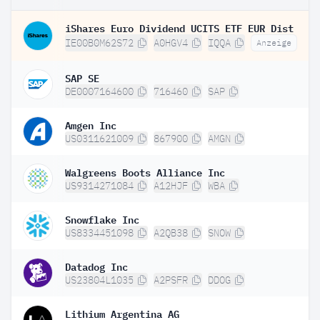
iShares Euro Dividend UCITS ETF EUR Dist
IE00B0M62S72
A0HGV4
IQQA
Anzeige
SAP SE
DE0007164600
716460
SAP
Amgen Inc
US0311621009
867900
AMGN
Walgreens Boots Alliance Inc
US9314271084
A12HJF
WBA
Snowflake Inc
US8334451098
A2QB38
SNOW
Datadog Inc
US23804L1035
A2PSFR
DDOG
Lithium Argentina AG