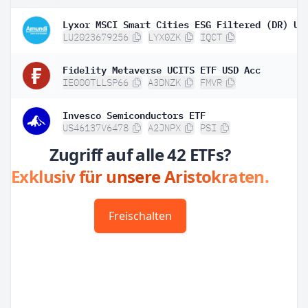
LU2023679256
LYX0ZK
IQCT
Fidelity Metaverse UCITS ETF USD Acc
IE000TLLSP66
A3DNZK
FMVR
Invesco Semiconductors ETF
US46137V6478
A2JNPX
PSI
Zugriff auf alle 42 ETFs?
Exklusiv für unsere Aristokraten.
Freischalten