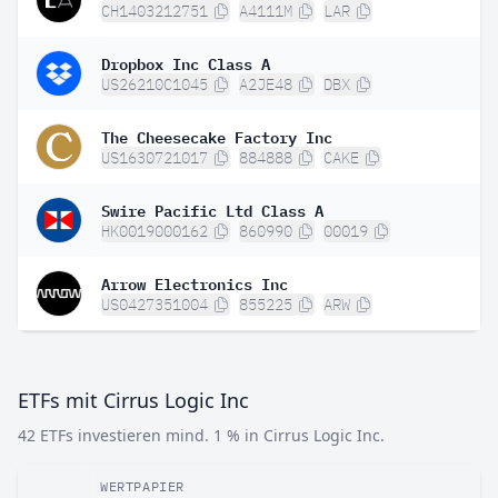
CH1403212751
A4111M
LAR
Dropbox Inc Class A
US26210C1045
A2JE48
DBX
The Cheesecake Factory Inc
US1630721017
884888
CAKE
Swire Pacific Ltd Class A
HK0019000162
860990
00019
Arrow Electronics Inc
US0427351004
855225
ARW
ETFs mit Cirrus Logic Inc
42 ETFs investieren mind. 1 % in Cirrus Logic Inc.
WERTPAPIER