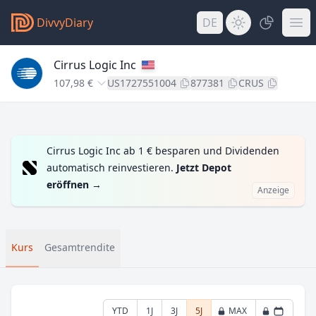
DivvyDiary
DE
Cirrus Logic Inc
107,98 €
US1727551004
877381
CRUS
Cirrus Logic Inc ab 1 € besparen und Dividenden
automatisch reinvestieren.
Jetzt Depot
eröffnen
→
Anzeige
Kurs
Gesamtrendite
YTD
1J
3J
5J
MAX