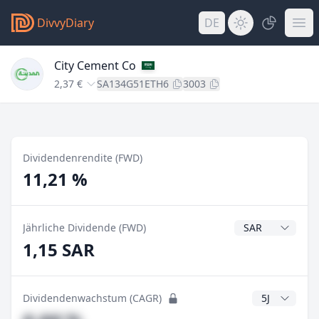
DivvyDiary
DE
City Cement Co
2,37 €
SA134G51ETH6
3003
Dividendenrendite (FWD)
11,21 %
Dividendenwähr
Jährliche Dividende (FWD)
1,15 SAR
CAGR Jahre
Dividendenwachstum (CAGR)