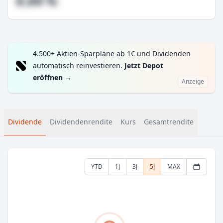
#,## %
4.500+ Aktien-Sparpläne ab 1€ und Dividenden
automatisch reinvestieren.
Jetzt Depot
eröffnen
→
Anzeige
Dividende
Dividendenrendite
Kurs
Gesamtrendite
YTD
1J
3J
5J
MAX