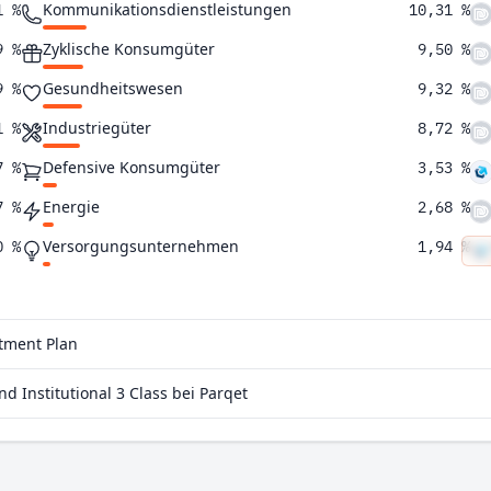
Kommunikationsdienstleistungen
1 %
10,31 %
Zyklische Konsumgüter
9 %
9,50 %
Gesundheitswesen
9 %
9,32 %
Industriegüter
1 %
8,72 %
Defensive Konsumgüter
7 %
3,53 %
Energie
7 %
2,68 %
Versorgungsunternehmen
0 %
1,94 %
Immobilien
1,70 %
Rohstoffe
1,38 %
stment Plan
Institutional 3 Class bei Parqet