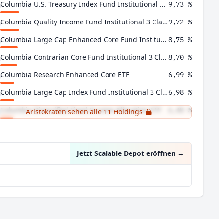
Columbia U.S. Treasury Index Fund Institutional 3 Class
9,73 %
Columbia Quality Income Fund Institutional 3 Class
9,72 %
Columbia Large Cap Enhanced Core Fund Institutional 3 Class
8,75 %
Columbia Contrarian Core Fund Institutional 3 Class
8,70 %
Columbia Research Enhanced Core ETF
6,99 %
Columbia Large Cap Index Fund Institutional 3 Class
6,98 %
Columbia Diversified Fixed Income Allocation ETF
6,48 %
Aristokraten sehen alle 11 Holdings
Columbia High Yield Bond Fund Institutional 3 Class
6,48 %
Jetzt Scalable Depot eröffnen
→