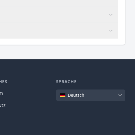
HES
SPRACHE
Sprache
um
Deutsch
utz