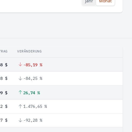
Jahr
Monat
TRAG
VERÄNDERUNG
38 $
-85,19 %
38 $
-84,25 %
09 $
26,74 %
52 $
1.476,65 %
57 $
-92,28 %