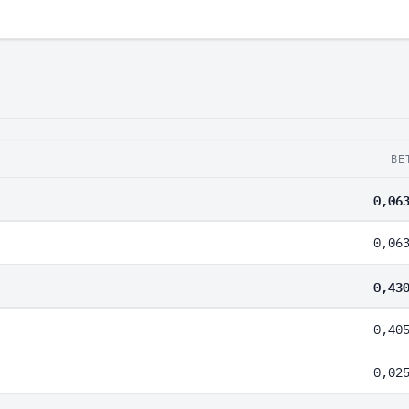
BE
0,06
0,06
0,43
0,40
0,02