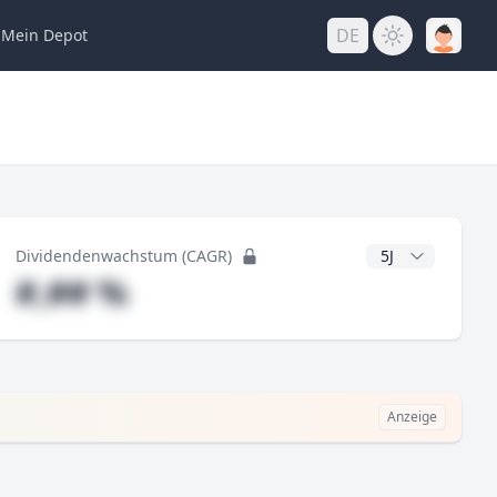
DE
Mein
Depot
ng
CAGR Jahre
Dividendenwachstum (CAGR)
#,## %
Anzeige