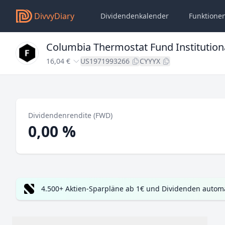
DivvyDiary
Dividendenkalender
Funktione
Columbia Thermostat Fund Institutiona
16,04 €
US1971993266
CYYYX
Dividendenrendite (FWD)
0,00 %
4.500+ Aktien-Sparpläne ab 1€ und Dividenden automa