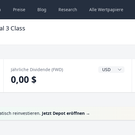
n
Preise
Blog
Research
Alle
Wertpapiere
l 3 Class
Dividendenwähru
Jährliche Dividende (FWD)
0,00 $
tisch reinvestieren.
Jetzt Depot eröffnen
→