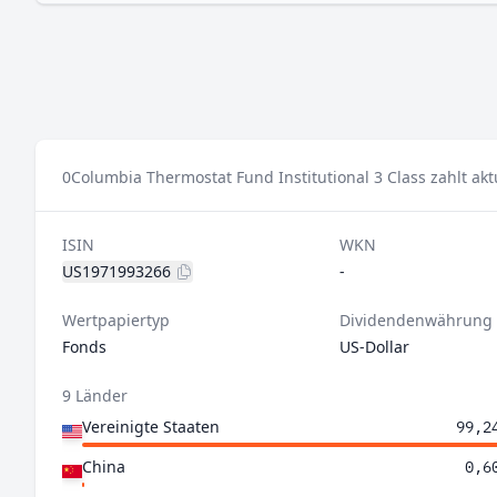
0
Columbia Thermostat Fund Institutional 3 Class zahlt akt
ISIN
WKN
US1971993266
-
Wertpapiertyp
Dividendenwährung
Fonds
US-Dollar
9 Länder
Vereinigte Staaten
99,2
China
0,6