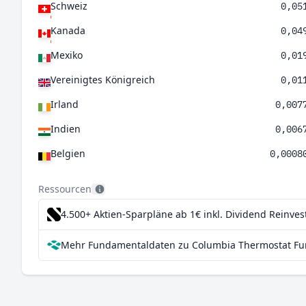
Schweiz
0,05
Kanada
0,04
Mexiko
0,01
Vereinigtes Königreich
0,01
Irland
0,007
Indien
0,006
Belgien
0,0008
Ressourcen
4.500+ Aktien-Sparpläne ab 1€
inkl. Dividend Reinve
Mehr Fundamentaldaten zu Columbia Thermostat Fund 