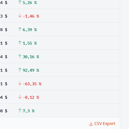
34 $
5,26 %
23 $
-1,46 %
78 $
6,39 %
81 $
1,55 %
34 $
30,16 %
31 $
92,49 %
11 $
-63,35 %
04 $
-0,12 %
08 $
7,3 %
CSV Export