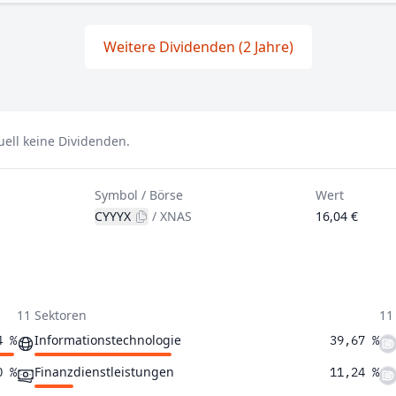
Weitere Dividenden (2 Jahre)
uell keine Dividenden.
Symbol / Börse
Wert
CYYYX
/
XNAS
16,04 €
11 Sektoren
11
Informationstechnologie
4 %
39,67 %
Finanzdienstleistungen
0 %
11,24 %