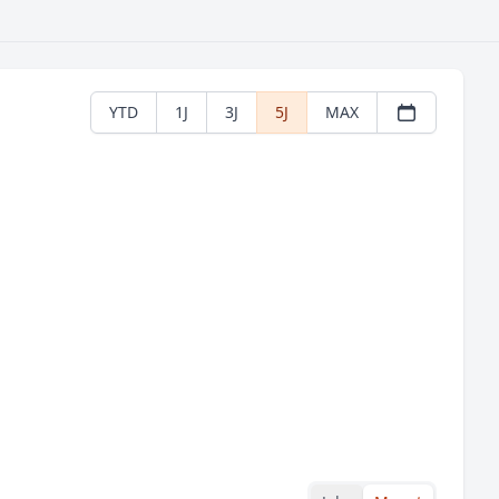
YTD
1J
3J
5J
MAX