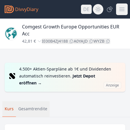
DivvyDiary
DE
Comgest Growth Europe Opportunities EUR
Acc
42,81 €
IE00B4ZJ4188
A0YAJD
WYZB
4.500+ Aktien-Sparpläne ab 1€ und Dividenden
automatisch reinvestieren.
Jetzt Depot
eröffnen
→
Anzeige
Kurs
Gesamtrendite