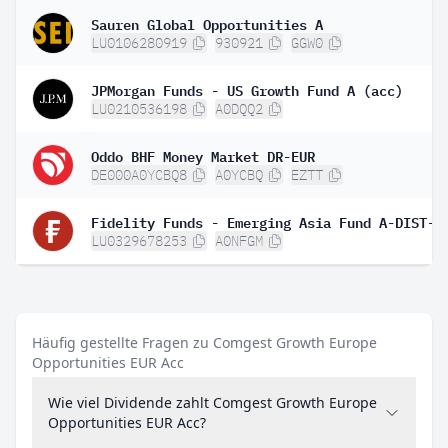
Sauren Global Opportunities A
LU0106280919
930921
GGW0
JPMorgan Funds - US Growth Fund A (acc)
LU0210536198
A0DQQ2
Oddo BHF Money Market DR-EUR
DE000A0YCBQ8
A0YCBQ
EZTT
Fidelity Funds - Emerging Asia Fund A-DIST-E
LU0329678253
A0NFGM
Häufig gestellte Fragen zu Comgest Growth Europe
Opportunities EUR Acc
Wie viel Dividende zahlt Comgest Growth Europe
Opportunities EUR Acc?