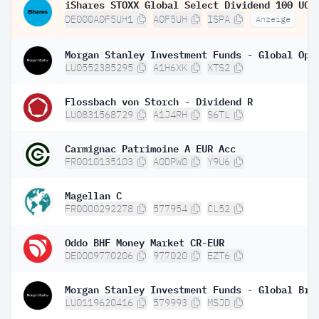
DE000A0F5UH1
A0F5UH
ISPA
Anzeige
LU0552385295
A1H6XK
XTS2
Flossbach von Storch - Dividend R
LU0831568729
A1J4RH
S6TL
Carmignac Patrimoine A EUR Acc
FR0010135103
A0DPW0
Y9U6
Magellan C
FR0000292278
577954
CL52
Oddo BHF Money Market CR-EUR
DE0009770206
977020
EZT6
LU0119620416
579993
MSJD