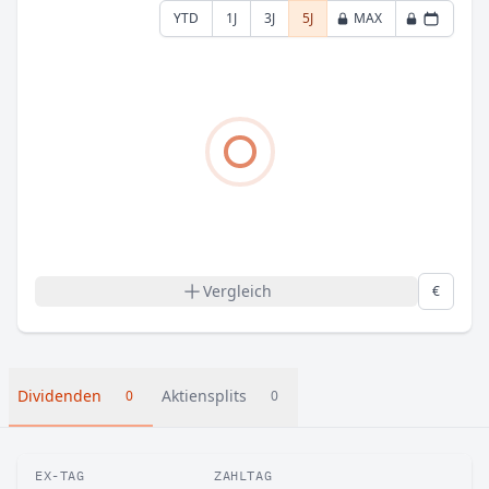
YTD
1J
3J
5J
MAX
Vergleich
€
Dividenden
Aktiensplits
0
0
EX-TAG
ZAHLTAG