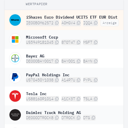
WERTPAPIER
iShares Euro Dividend UCITS ETF EUR Dist
IE00B0M62S72
A0HGV4
IQQA
Anzeige
Microsoft Corp
US5949181045
870747
MSFT
Bayer AG
DE000BAY0017
BAY001
BAYN
PayPal Holdings Inc
US70450Y1038
A14R7U
PYPL
Tesla Inc
US88160R1014
A1CX3T
TSLA
Daimler Truck Holding AG
DE000DTR0CK8
DTR0CK
DTG