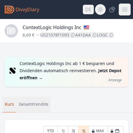
DivvyDiary
DE
ContextLogic Holdings Inc
8,69 €
US21078F1093
A41DAA
LOGC
ContextLogic Holdings Inc ab 1 € besparen und
Dividenden automatisch reinvestieren.
Jetzt Depot
eröffnen
→
Anzeige
Kurs
Gesamtrendite
YTD
1J
3J
5J
MAX