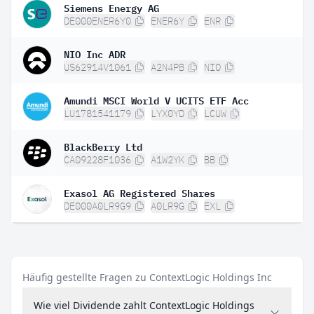
Siemens Energy AG
DE000ENER6Y0
ENER6Y
ENR
NIO Inc ADR
US62914V1061
A2N4PB
NIO
Amundi MSCI World V UCITS ETF Acc
LU1781541179
LYX0YD
LCUW
BlackBerry Ltd
CA09228F1036
A1W2YK
BB
Exasol AG Registered Shares
DE000A0LR9G9
A0LR9G
EXL
Häufig gestellte Fragen zu ContextLogic Holdings Inc
Wie viel Dividende zahlt ContextLogic Holdings