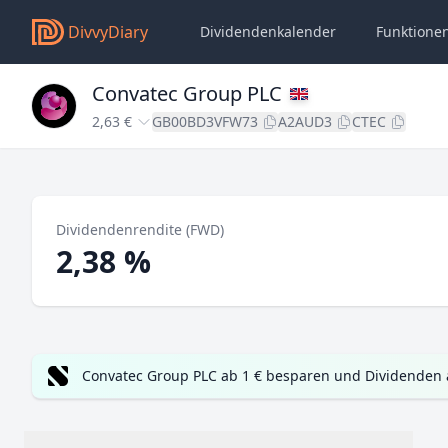
DivvyDiary
Dividendenkalender
Funktione
Convatec Group PLC
2,63 €
GB00BD3VFW73
A2AUD3
CTEC
Dividendenrendite (FWD)
2,38 %
Convatec Group PLC ab 1 € besparen und Dividenden 