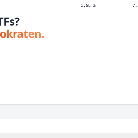
1,65 %
7.
TFs?
tokraten.