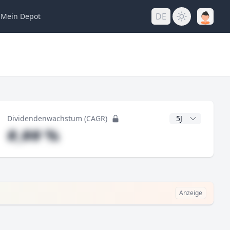
DE
Mein
Depot
ng
CAGR Jahre
Dividendenwachstum (CAGR)
#,## %
Anzeige