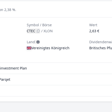
on 2,38 %.
Symbol / Börse
Wert
CTEC
/
XLON
2,63 €
Land
Dividendenw
Vereinigtes Königreich
Britisches Pf
einvestment Plan
Parqet