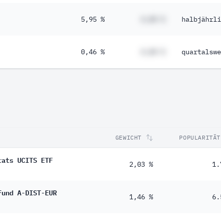
5,95 %
#,## %
halbjährli
0,46 %
#,## %
quartalswe
GEWICHT
POPULARITÄT
rats UCITS ETF
2,03 %
1.
Fund A-DIST-EUR
1,46 %
6.