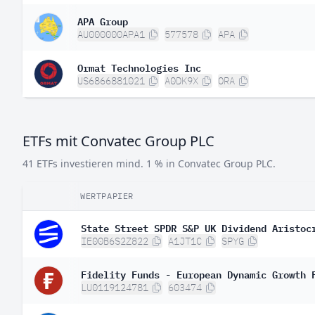
APA Group
AU000000APA1
577578
APA
Ormat Technologies Inc
US6866881021
A0DK9X
ORA
ETFs mit Convatec Group PLC
41 ETFs investieren mind. 1 % in Convatec Group PLC.
WERTPAPIER
State Street SPDR S&P UK Dividend Aristoc
IE00B6S2Z822
A1JT1C
SPYG
Fidelity Funds - European Dynamic Growth 
LU0119124781
603474