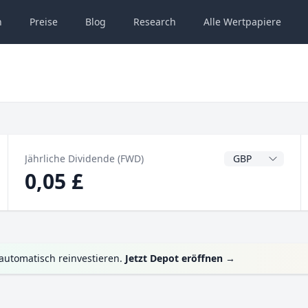
n
Preise
Blog
Research
Alle
Wertpapiere
Dividendenwähru
Jährliche Dividende (FWD)
0,05 £
automatisch reinvestieren.
Jetzt Depot eröffnen
→