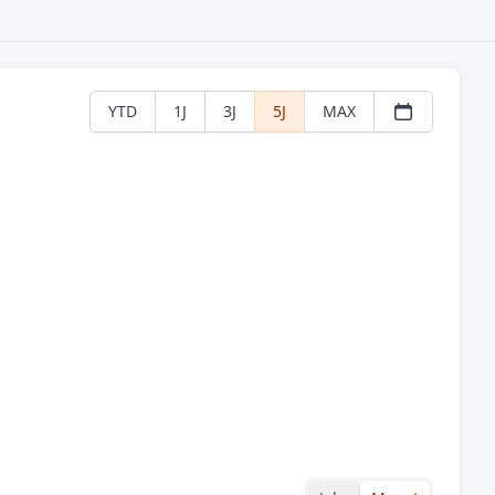
YTD
1J
3J
5J
MAX