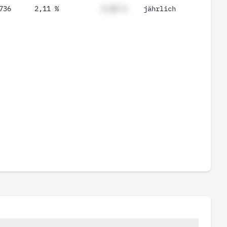
736
2,11 %
#,## %
jährlich