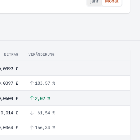
Jahr
Monat
BETRAG
VERÄNDERUNG
0,0397 £
0,0397 £
183,57 %
0,0504 £
2,02 %
0,014 £
-61,54 %
0,0364 £
156,34 %