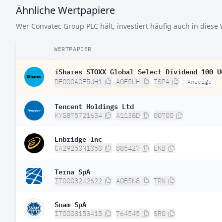
Ähnliche Wertpapiere
Wer Convatec Group PLC hält, investiert häufig auch in diese
WERTPAPIER
iShares STOXX Global Select Dividend 100 U
DE000A0F5UH1
A0F5UH
ISPA
Anzeige
Tencent Holdings Ltd
KYG875721634
A1138D
00700
Enbridge Inc
CA29250N1050
885427
ENB
Terna SpA
IT0003242622
A0B5N8
TRN
Snam SpA
IT0003153415
764545
SRG