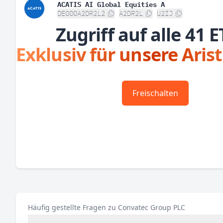
ACATIS AI Global Equities A
DE000A2DR2L2
A2DR2L
U2IJ
Zugriff auf alle 41 E
Exklusiv für unsere Aris
Freischalten
Häufig gestellte Fragen zu Convatec Group PLC