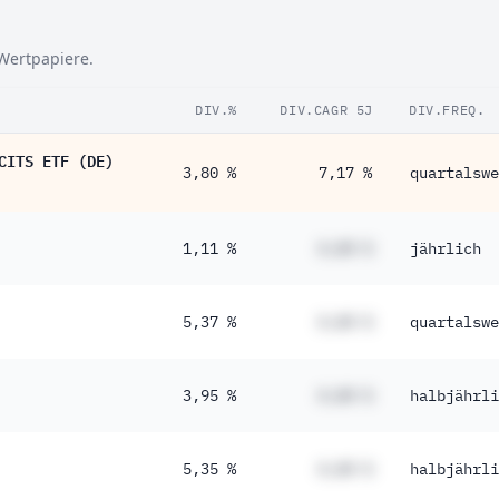
 Wertpapiere.
DIV.%
DIV.CAGR 5J
DIV.FREQ.
CITS ETF (DE)
3,80 %
7,17 %
quartalswe
1,11 %
#,## %
jährlich
5,37 %
#,## %
quartalswe
3,95 %
#,## %
halbjährli
5,35 %
#,## %
halbjährli