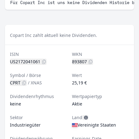
Für Copart Inc ist uns keine Dividenden Historie be
Copart Inc zahlt aktuell keine Dividenden.
ISIN
WKN
US2172041061
893807
Symbol / Börse
Wert
CPRT
/
XNAS
25,19 €
Dividendenrhythmus
Wertpapiertyp
keine
Aktie
Sektor
Land
Industriegüter
Vereinigte Staaten
Dividendenwährung
Earnings Date