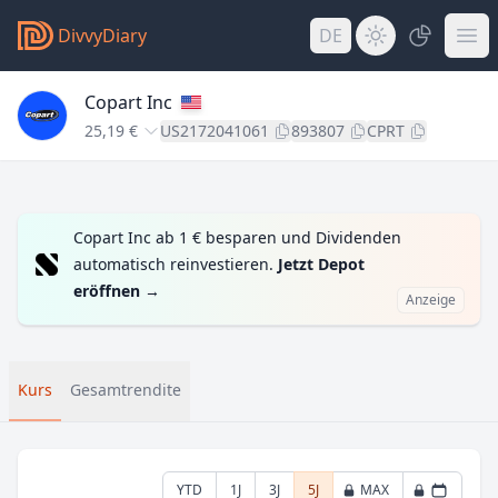
DivvyDiary
DE
Copart Inc
25,19 €
US2172041061
893807
CPRT
Copart Inc ab 1 € besparen und Dividenden
automatisch reinvestieren.
Jetzt Depot
eröffnen
→
Anzeige
Kurs
Gesamtrendite
YTD
1J
3J
5J
MAX