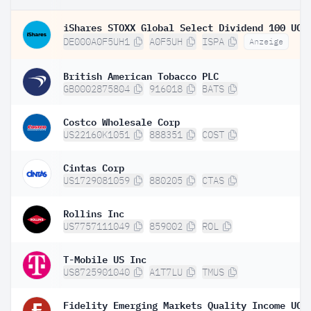
DE000A0F5UH1
A0F5UH
ISPA
Anzeige
British American Tobacco PLC
GB0002875804
916018
BATS
Costco Wholesale Corp
US22160K1051
888351
COST
Cintas Corp
US1729081059
880205
CTAS
Rollins Inc
US7757111049
859002
ROL
T-Mobile US Inc
US8725901040
A1T7LU
TMUS