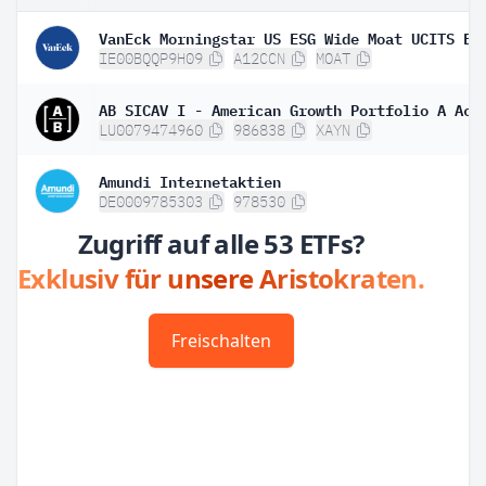
VanEck Morningstar US ESG Wide Moat UCITS ET
IE00BQQP9H09
A12CCN
MOAT
AB SICAV I - American Growth Portfolio A Acc
LU0079474960
986838
XAYN
Amundi Internetaktien
DE0009785303
978530
Zugriff auf alle 53 ETFs?
Exklusiv für unsere Aristokraten.
Freischalten