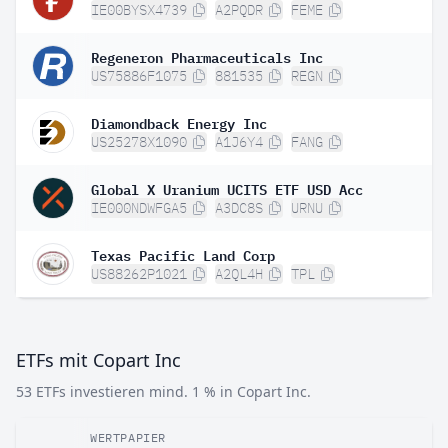
IE00BYSX4739
A2PQDR
FEME
Regeneron Pharmaceuticals Inc
US75886F1075
881535
REGN
Diamondback Energy Inc
US25278X1090
A1J6Y4
FANG
Global X Uranium UCITS ETF USD Acc
IE000NDWFGA5
A3DC8S
URNU
Texas Pacific Land Corp
US88262P1021
A2QL4H
TPL
ETFs mit Copart Inc
53 ETFs investieren mind. 1 % in Copart Inc.
WERTPAPIER