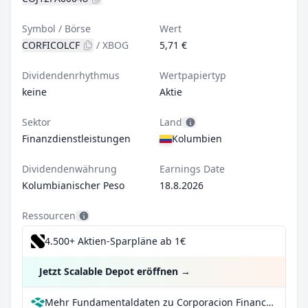
Symbol / Börse
Wert
CORFICOLCF
/
XBOG
5,71 €
Dividendenrhythmus
Wertpapiertyp
keine
Aktie
Sektor
Land
Finanzdienstleistungen
Kolumbien
Dividendenwährung
Earnings Date
Kolumbianischer Peso
18.8.2026
Ressourcen
4.500+ Aktien-Sparpläne ab 1€
Jetzt Scalable Depot eröffnen
→
Mehr Fundamentaldaten zu Corporacion Financiera Colombiana SA bei Parqet