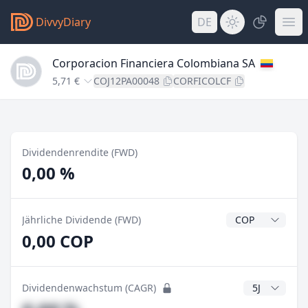
DivvyDiary
DE
Corporacion Financiera Colombiana SA
5,71 €
COJ12PA00048
CORFICOLCF
Dividendenrendite (FWD)
0,00 %
Dividendenwähr
Jährliche Dividende (FWD)
0,00 COP
CAGR Jahre
Dividendenwachstum (CAGR)