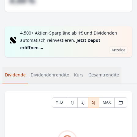
#,## %
4.500+ Aktien-Sparpläne ab 1€ und Dividenden
automatisch reinvestieren.
Jetzt Depot
eröffnen
→
Anzeige
Dividende
Dividendenrendite
Kurs
Gesamtrendite
YTD
1J
3J
5J
MAX